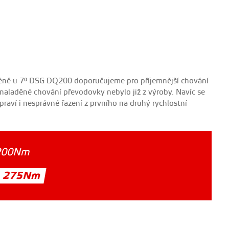
méně u 7° DSG DQ200 doporučujeme pro příjemnější chování
 naladěné chování převodovky nebylo již z výroby. Navíc se
opraví i nesprávné řazení z prvního na druhý rychlostní
200Nm
275Nm