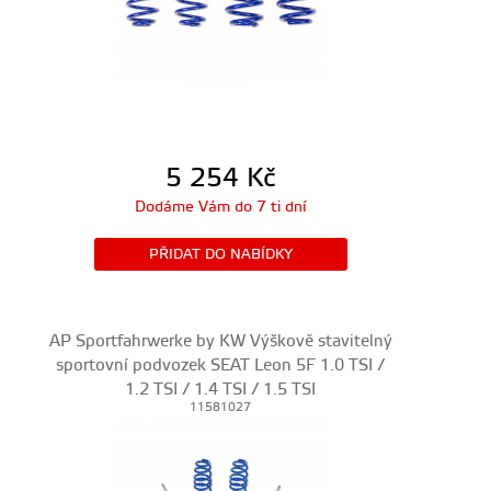
5 254
Kč
Dodáme Vám do 7 ti dní
PŘIDAT DO NABÍDKY
AP Sportfahrwerke by KW Výškově stavitelný
sportovní podvozek SEAT Leon 5F 1.0 TSI /
1.2 TSI / 1.4 TSI / 1.5 TSI
11581027