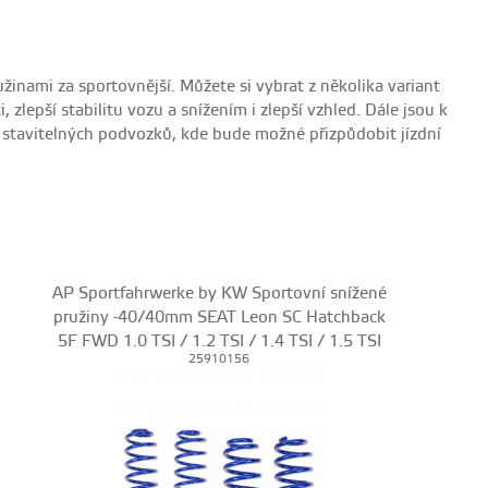
žinami za sportovnější. Můžete si vybrat z několika variant
 zlepší stabilitu vozu a snížením i zlepší vzhled. Dále jsou k
ně stavitelných podvozků, kde bude možné přizpůdobit jízdní
AP Sportfahrwerke by KW Sportovní snížené
pružiny -40/40mm SEAT Leon SC Hatchback
5F FWD 1.0 TSI / 1.2 TSI / 1.4 TSI / 1.5 TSI
25910156