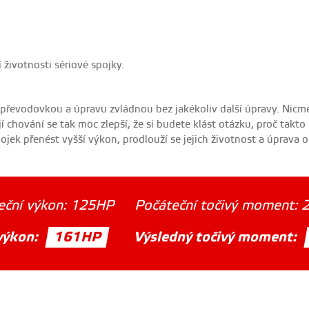
životnosti sériové spojky.
 převodovkou a úpravu zvládnou bez jakékoliv další úpravy. Nic
 chování se tak moc zlepší, že si budete klást otázku, proč takto
spojek přenést vyšší výkon, prodlouží se jejich životnost a úprava 
eční výkon:
125HP
Počáteční točivý moment:
výkon:
161HP
Výsledný točivý moment: