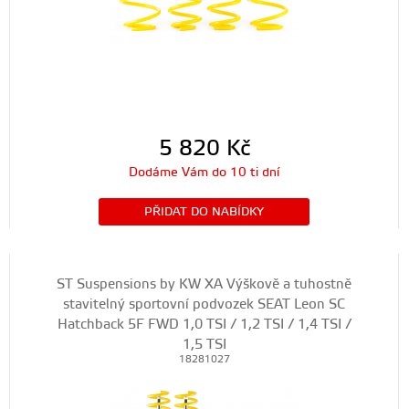
5 820
Kč
Dodáme Vám do 10 ti dní
PŘIDAT DO NABÍDKY
ST Suspensions by KW XA Výškově a tuhostně
stavitelný sportovní podvozek SEAT Leon SC
Hatchback 5F FWD 1,0 TSI / 1,2 TSI / 1,4 TSI /
1,5 TSI
18281027