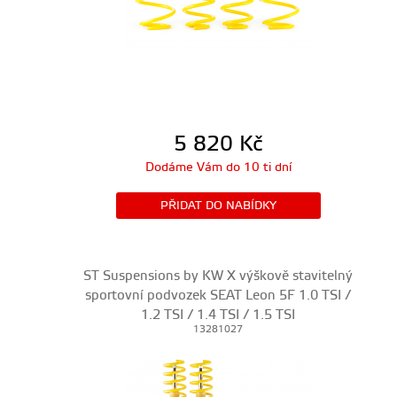
5 820
Kč
Dodáme Vám do 10 ti dní
PŘIDAT DO NABÍDKY
ST Suspensions by KW X výškově stavitelný
sportovní podvozek SEAT Leon 5F 1.0 TSI /
1.2 TSI / 1.4 TSI / 1.5 TSI
13281027