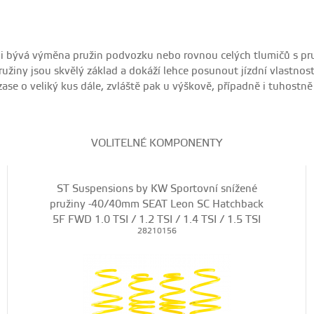
těji bývá výměna pružin podvozku nebo rovnou celých tlumičů s pru
užiny jsou skvělý základ a dokáží lehce posunout jízdní vlastnosti,
 zase o veliký kus dále, zvláště pak u výškově, případně i tuhost
VOLITELNÉ KOMPONENTY
ST Suspensions by KW Sportovní snížené
pružiny -40/40mm SEAT Leon SC Hatchback
5F FWD 1.0 TSI / 1.2 TSI / 1.4 TSI / 1.5 TSI
28210156