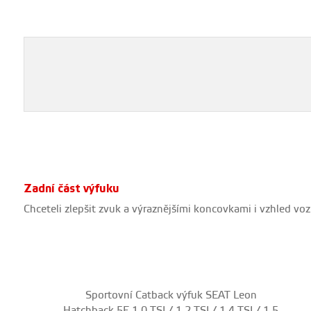
Zadní část výfuku
Chceteli zlepšit zvuk a výraznějšími koncovkami i vzhled v
Sportovní Catback výfuk SEAT Leon
Hatchback 5F 1,0 TSI / 1,2 TSI / 1,4 TSI / 1,5