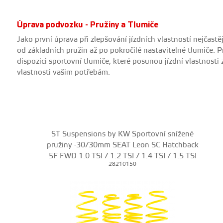
Úprava podvozku - Pružiny a Tlumiče
Jako první úprava při zlepšování jízdních vlastností nejčas
od základních pružin až po pokročilé nastavitelné tlumiče. Pr
dispozici sportovní tlumiče, které posunou jízdní vlastnosti
vlastnosti vašim potřebám.
ST Suspensions by KW Sportovní snížené
pružiny -30/30mm SEAT Leon SC Hatchback
5F FWD 1.0 TSI / 1.2 TSI / 1.4 TSI / 1.5 TSI
28210150