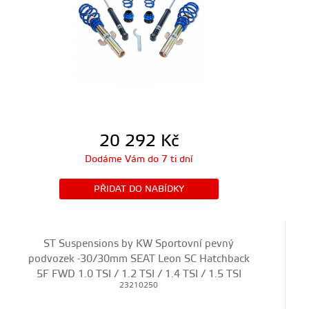
20 292
Kč
Dodáme Vám do 7 ti dní
PŘIDAT DO NABÍDKY
ST Suspensions by KW Sportovní pevný
podvozek -30/30mm SEAT Leon SC Hatchback
5F FWD 1.0 TSI / 1.2 TSI / 1.4 TSI / 1.5 TSI
23210250