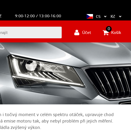
Z
9:00-12:00 / 13:00-16:00
Kč
CS
0
Účet
Košík
n i točivý moment v celém spektru otáček, upravuje chod
á emise motoru tak, aby nebyl problém při jejich měření.
ládla zvýšený výkon.