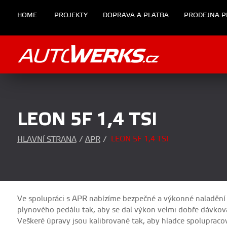
HOME
PROJEKTY
DOPRAVA A PLATBA
PRODEJNA P
LEON 5F 1,4 TSI
LEON 5F 1,4 TSI
HLAVNÍ STRANA
/
APR
/
Ve spolupráci s APR nabízíme bezpečné a výkonné naladění 
plynového pedálu tak, aby se dal výkon velmi dobře dávkovat
Veškeré úpravy jsou kalibrované tak, aby hladce spolupraco