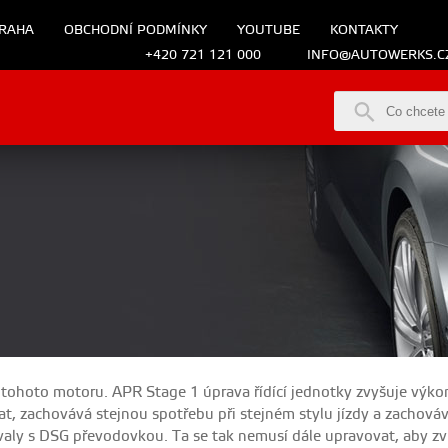
RAHA
OBCHODNÍ PODMÍNKY
YOUTUBE
KONTAKTY
+420 721 121 000
INFO@AUTOWERKS.C
tohoto motoru. APR Stage 1 úprava řídící jednotky zvyšuje výko
, zachovává stejnou spotřebu při stejném stylu jízdy a zachováv
valy s DSG převodovkou. Ta se tak nemusí dále upravovat, aby zv