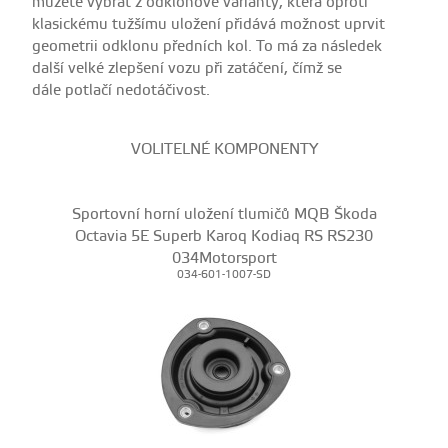
můžete vybrat z odklonové varianty, která oproti
klasickému tužšímu uložení přidává možnost uprvit
geometrii odklonu předních kol. To má za následek
další velké zlepšení vozu při zatáčení, čímž se
dále potlačí nedotáčivost.
VOLITELNÉ KOMPONENTY
Sportovní horní uložení tlumičů MQB Škoda
Octavia 5E Superb Karoq Kodiaq RS RS230
034Motorsport
034-601-1007-SD