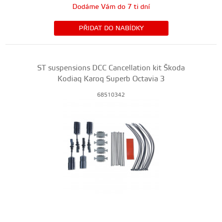
Dodáme Vám do 7 ti dní
PŘIDAT DO NABÍDKY
ST suspensions DCC Cancellation kit Škoda
Kodiaq Karoq Superb Octavia 3
68510342