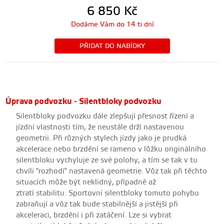
6 850
Kč
Dodáme Vám do 14 ti dní
PŘIDAT DO NABÍDKY
Úprava podvozku - Silentbloky podvozku
Silentbloky podvozku dále zlepšují přesnost řízení a
jízdní vlastnosti tím, že neustále drží nastavenou
geometrii. Při různých stylech jízdy jako je prudká
akcelerace nebo brzdění se rameno v lůžku originálního
silentbloku vychyluje ze své polohy, a tím se tak v tu
chvíli "rozhodí" nastavená geometrie. Vůz tak při těchto
situacích může být neklidný
, případně až
ztratí stabilitu. Sportovní silentbloky tomuto pohybu
zabraňují a vůz tak bude stabilnější a jistější při
akceleraci, brzdění i při zatáčení. Lze si vybrat