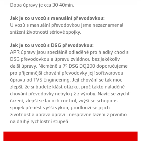
Doba úpravy je cca 30-40min.
Jak je to u vozů s manuální převodovkou:
U vozů s manuální převodovkou jsme nezaznamenali
snížení životnosti sériové spojky.
Jak je to u vozů s DSG převodovkou:
APR úpravy jsou speciálně odladěné pro hladký chod s
DSG převodovkou a úpravu zvládnou bez jakékoliv
další úpravy. Nicméně u 7° DSG DQ200 doporučujeme
pro příjemnější chování převodovky její softwarovou
úpravu od TVS Engineering. Její chování se tak moc
zlepší, že si budete klást otázku, proč takto naladěné
chování převodovky nebylo již z výroby. Navíc se zrychlí
řazení, zlepší se launch control, zvýší se schopnost
spojek přenést vyšší výkon, prodlouží se jejich
životnost a úprava opraví i nesprávné řazení z prvního
na druhý rychlostní stupeň.