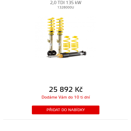
2,0 TDI 135 kW
1328000U
25 892
Kč
Dodáme Vám do 10 ti dní
PŘIDAT DO NABÍDKY