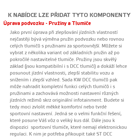
K NABÍDCE LZE PŘIDAT TYTO KOMPONENTY
Úprava podvozku - Pružiny a Tlumiče
Jako první úprava při zlepšování jízdních vlastností
nejčastěji bývá výměna pružin podvozku nebo rovnou
celých tlumičů s pružinami za sportovnější. Můžete si
vybrat z několika variant od základních pružin až po
pokročilé nastavitelné tlumiče. Pružiny jsou skvělý
základ (jsou kompatibilní i s DCC tlumiči) a dokáží lehce
posunout jízdní vlastnosti, zlepší stabilitu vozu a
snížením i zlepší vzhled. Sada KW DCC tlumičů pak
může nahradit kompletní funkci celých tlumičů i s
pružinami a zachovává možnosti nastavení různých
jízdních režimů skrz originální infotainment. Budete si
tedy moci zvlolit měkké komfortní nebo tvrdé
sportovní nastavení. Jedná se o velmi funkční řešení,
které posune Váš vůz o veliký kus dál. Dále jsou k
dispozici sportovní tlumiče, které nemají elektronickou
regulaci. K nim je potřeba přikoupit také ST DCC