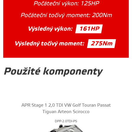
Počáteční výkon:
125HP
Počáteční točivý moment:
200Nm
Výsledný výkon:
161HP
Výsledný točivý moment:
275Nm
Použité komponenty
APR Stage 1 2,0 TDI VW Golf Touran Passat
Tiguan Arteon Scirocco
DPP-2.0TDI-PS