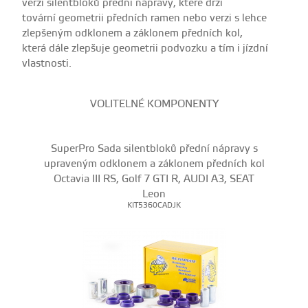
verzi silentbloků přední nápravy, které drží
tovární
geometrii předních ramen nebo verzi s lehce
zlepšeným odklonem a záklonem předních kol,
která dále zlepšuje geometrii podvozku a tím i jízdní
vlastnosti.
VOLITELNÉ KOMPONENTY
SuperPro Sada silentbloků přední nápravy s
upraveným odklonem a záklonem předních kol
Octavia III RS, Golf 7 GTI R, AUDI A3, SEAT
Leon
KIT5360CADJK