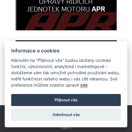
ÚPRAVY ŘÍDÍCÍCH
JEDNOTEK MOTORU
APR
Informace o cookies
ÚPRAVY ŘÍDÍCÍCH
Kliknutím na "Přijmout vše" budou uloženy cookies
funkční, výkonnostní, analytické i marketingové -
JEDNOTEK PŘEVODOVKY
dokážeme vám tak umožnit pohodlné používání webu,
měřit funkčnost našeho webu i vás cílit reklamou. Své
preference můžete snadno upravit
zde
Příjmout vše
Odmítnout vše
Českobrodská 179
Praha - Běchovice
19011