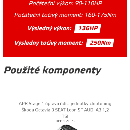
Počáteční výkon:
90-110HP
Počáteční točivý moment:
160-175Nm
Výsledný výkon:
136HP
Výsledný točivý moment:
250Nm
Použité komponenty
APR Stage 1 úprava řídící jednotky chiptuning
Škoda Octavia 3 SEAT Leon 5F AUDI A3 1,2
TSI
DPP-1.2T-PS