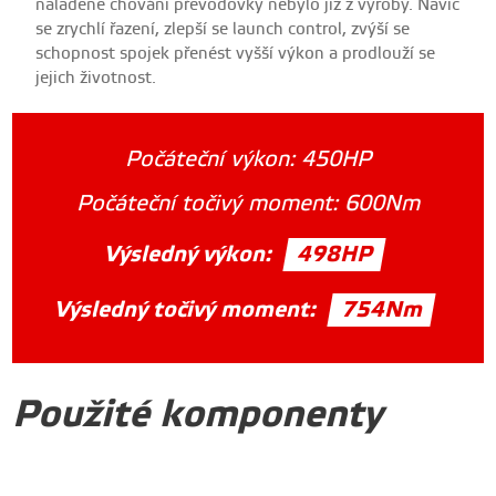
naladěné chování převodovky nebylo již z výroby. Navíc
se zrychlí řazení, zlepší se launch control, zvýší se
schopnost spojek přenést vyšší výkon a prodlouží se
jejich životnost.
Počáteční výkon:
450HP
Počáteční točivý moment:
600Nm
Výsledný výkon:
498HP
Výsledný točivý moment:
754Nm
Použité komponenty