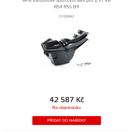
APR Karbonové sportovní sání pro 2,9T V6
RS4 RS5 B9
CI100042
42 587
Kč
Na objednávku
PŘIDAT DO NABÍDKY