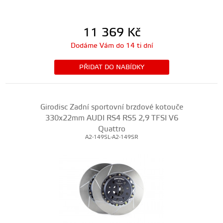
11 369
Kč
Dodáme Vám do 14 ti dní
PŘIDAT DO NABÍDKY
Girodisc Zadní sportovní brzdové kotouče
330x22mm AUDI RS4 RS5 2,9 TFSI V6
Quattro
A2-149SL-A2-149SR