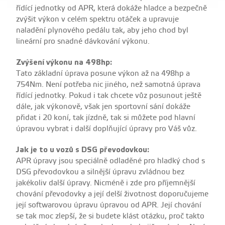
řídící jednotky od APR, která dokáže hladce a bezpečně
zvýšit výkon v celém spektru otáček a upravuje
naladění plynového pedálu tak, aby jeho chod byl
lineární pro snadné dávkování výkonu.
Zvýšení výkonu na 498hp:
Tato základní úprava posune výkon až na 498hp a
754Nm. Není potřeba nic jiného, než samotná úprava
řídící jednotky. Pokud i tak chcete vůz posunout ještě
dále, jak výkonově, však jen sportovní sání dokáže
přidat i 20 koní, tak jízdně, tak si můžete pod hlavní
úpravou vybrat i další doplňující úpravy pro Váš vůz.
Jak je to u vozů s DSG převodovkou:
APR úpravy jsou speciálně odladěné pro hladký chod s
DSG převodovkou a silnější úpravu zvládnou bez
jakékoliv další úpravy. Nicméně i zde pro příjemnější
chování převodovky a její delší životnost doporučujeme
její softwarovou úpravu úpravou od APR. Její chování
se tak moc zlepší, že si budete klást otázku, proč takto