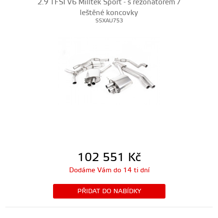
2.9 TFSI V6 Milltek Sport - s rezonátorem /
leštěné koncovky
SSXAU753
102 551
Kč
Dodáme Vám do 14 ti dní
PŘIDAT DO NABÍDKY