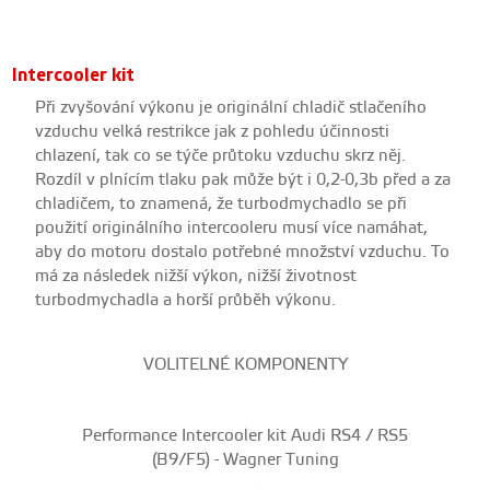
Intercooler kit
Při zvyšování výkonu je originální chladič stlačeního
vzduchu velká restrikce jak z pohledu účinnosti
chlazení, tak co se týče průtoku vzduchu skrz něj.
Rozdíl v plnícím tlaku pak může být i 0,2-0,3b před a za
chladičem, to znamená, že turbodmychadlo se při
použití originálního intercooleru musí více namáhat,
aby do motoru dostalo potřebné množství vzduchu. To
má za následek nižší výkon, nižší životnost
turbodmychadla a horší průběh výkonu.
VOLITELNÉ KOMPONENTY
Performance Intercooler kit Audi RS4 / RS5
(B9/F5) - Wagner Tuning