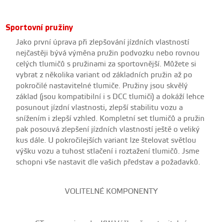
Sportovní pružiny
Jako první úprava při zlepšování jízdních vlastností
nejčastěji bývá výměna pružin podvozku nebo rovnou
celých tlumičů s pružinami za sportovnější. Můžete si
vybrat z několika variant od základních pružin až po
pokročilé nastavitelné tlumiče. Pružiny jsou skvělý
základ (jsou kompatibilní i s DCC tlumiči) a dokáží lehce
posunout jízdní vlastnosti, zlepší stabilitu vozu a
snížením i zlepší vzhled. Kompletní set tlumičů a pružin
pak posouvá zlepšení jízdních vlastností ještě o veliký
kus dále. U pokročilejších variant lze štelovat světlou
výšku vozu a tuhost stlačení i roztažení tlumičů. Jsme
schopni vše nastavit dle vašich představ a požadavků.
VOLITELNÉ KOMPONENTY