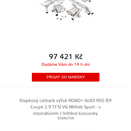
97 421
Kč
Dodáme Vám do 14 ti dní
PŘIDAT DO NABÍDKY
Klapkový catback výfuk ROAD+ AUDI RS5 B9
Coupé 2.9 TFSI V6 Milltek Sport - s
rezonátorem / leštěné koncovky
SSXAU758