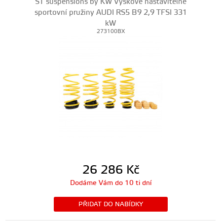
ST suspensions by KW Výškově nastavitelné
sportovní pružiny AUDI RS5 B9 2,9 TFSI 331
kW
273100BX
26 286
Kč
Dodáme Vám do 10 ti dní
PŘIDAT DO NABÍDKY