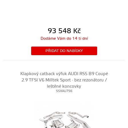
93 548
Kč
Dodáme Vám do 14 ti dní
PŘIDAT DO NABÍDKY
Klapkový catback výfuk AUDI RS5 B9 Coupé
2.9 TFSI V6 Milltek Sport - bez rezonátoru /
leštěné koncovky
SSXAU756