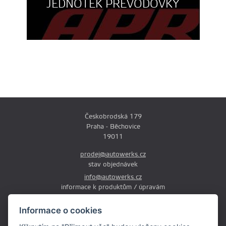
JEDNOTEK PŘEVODOVKY
Českobrodská 179
Praha - Běchovice
19011
prodej@autowerks.cz
stav objednávek
info@autowerks.cz
informace k produktům / úpravám
+420 721 121 000
Informace o cookies
Po-Čt: 9:00-12:00 a 13:00-17:00