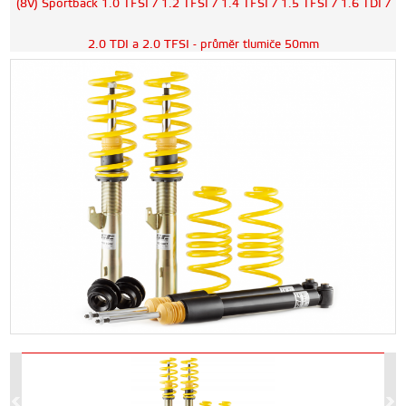
(8V) Sportback 1.0 TFSI / 1.2 TFSI / 1.4 TFSI / 1.5 TFSI / 1.6 TDI /
2.0 TDI a 2.0 TFSI - průměr tlumiče 50mm