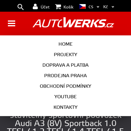
Kč
CS
Účet
Košík
BRZDY
KOLA
HOME
MOTOR
PODVOZEK
PROJEKTY
DOPRAVA A PLATBA
PŘEVODOVKA
VÝFUK
PRODEJNA PRAHA
EXTERIÉR
INTERIÉR
OBCHODNÍ PODMÍNKY
AUTOKOSMETIKA
YOUTUBE
ST Suspensions ST X výškově
KONTAKTY
stavitelný sportovní podvozek
Audi A3 (8V) Sportback 1.0