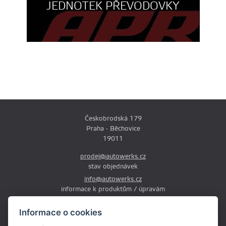
JEDNOTEK PŘEVODOVKY
Českobrodská 179
Praha - Běchovice
19011
prodej@autowerks.cz
stav objednávek
info@autowerks.cz
informace k produktům / úpravám
+420 721 121 000
Informace o cookies
Po-Čt: 9:00-12:00 a 13:00-17:00