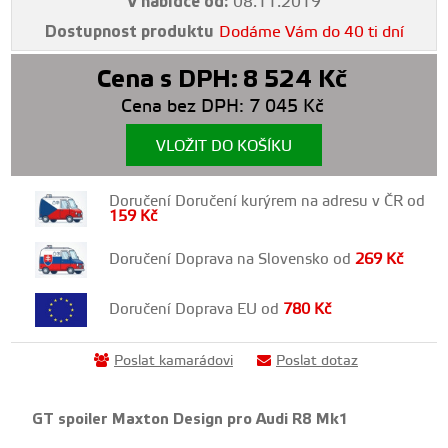
V nabídce od:
08.11.2019
Dostupnost produktu
Dodáme Vám do 40 ti dní
Cena s DPH:
8 524
Kč
Cena bez DPH:
7 045
Kč
VLOŽIT DO KOŠÍKU
Doručení Doručení kurýrem na adresu v ČR od
159
Kč
Doručení Doprava na Slovensko od
269
Kč
Doručení Doprava EU od
780
Kč
Poslat kamarádovi
Poslat dotaz
GT spoiler Maxton Design pro Audi R8 Mk1