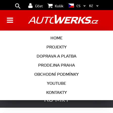
Kč
CS
Účet
Košík
BRZDY
KOLA
HOME
MOTOR
PODVOZEK
PROJEKTY
DOPRAVA A PLATBA
PŘEVODOVKA
VÝFUK
PRODEJNA PRAHA
EXTERIÉR
INTERIÉR
OBCHODNÍ PODMÍNKY
AUTOKOSMETIKA
YOUTUBE
Maxton Design GT spoiler Audi
KONTAKTY
R8 Mk1