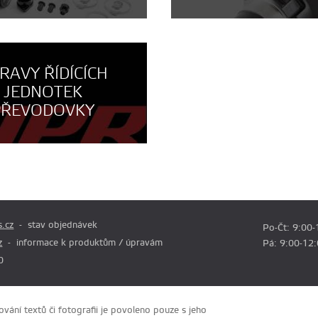
RAVY ŘÍDÍCÍCH
JEDNOTEK
PŘEVODOVKY
.cz
stav objednávek
Po-Čt: 9:00-
z
informace k produktům / úpravám
Pá: 9:00-12
0
ání textů či fotografii je povoleno pouze s jeho