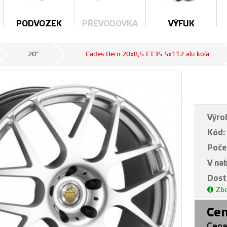
PODVOZEK
PŘEVODOVKA
VÝFUK
20"
Cades Bern 20x8,5 ET35 5x112 alu kola
Výro
Kód:
Poče
V na
Dost
Zbo
Cen
Cena