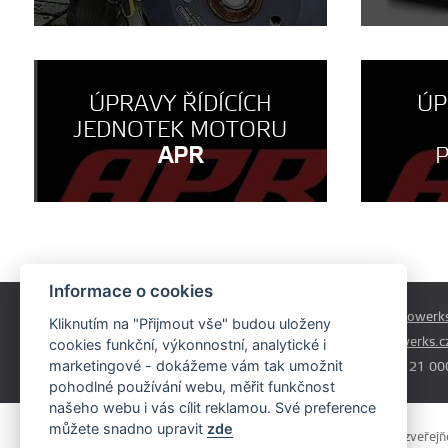
ÚPRAVY ŘÍDÍCÍCH
ÚP
JEDNOTEK MOTORU
APR
Informace o cookies
Českobrodská 179
prodej@autowerks
Kliknutím na "Přijmout vše" budou uloženy
Praha - Běchovice
info@autowerks.c
cookies funkční, výkonnostní, analytické i
19011
marketingové - dokážeme vám tak umožnit
+420 721 121 00
pohodlné používání webu, měřit funkčnost
našeho webu i vás cílit reklamou. Své preference
můžete snadno upravit
zde
Obsah stránek je majetkem provozovatele. Kopírování, zveřejňov