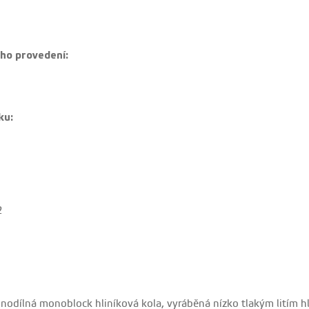
ho provedení:
ku:
2
nodílná monoblock hliníková kola, vyráběná nízko tlakým litím hl