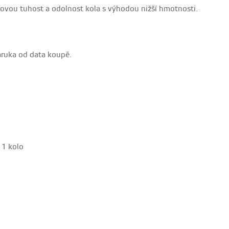
kovou tuhost a odolnost kola s výhodou nižší hmotnosti.
áruka od data koupě.
 1 kolo