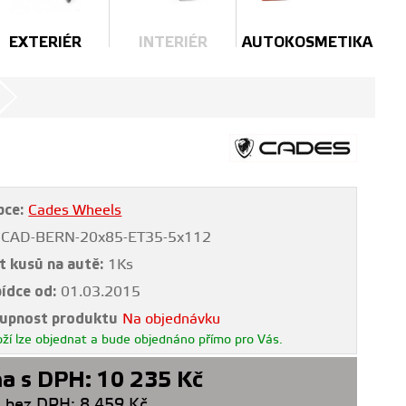
EXTERIÉR
INTERIÉR
AUTOKOSMETIKA
bce:
Cades Wheels
CAD-BERN-20x85-ET35-5x112
t kusů na autě:
1Ks
bídce od:
01.03.2015
upnost produktu
Na objednávku
ží lze objednat a bude objednáno přímo pro Vás.
a s DPH:
10 235
Kč
 bez DPH:
8 459
Kč