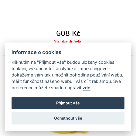
608
Kč
Na objednávku
Informace o cookies
Kliknutím na "Přijmout vše" budou uloženy cookies
funkční, výkonnostní, analytické i marketingové -
Autobrite žlutý pěnový aplikátor
dokážeme vám tak umožnit pohodlné používání webu,
měřit funkčnost našeho webu i vás cílit reklamou. Své
AB-yellowapplicator
preference můžete snadno upravit
zde
Příjmout vše
Odmítnout vše