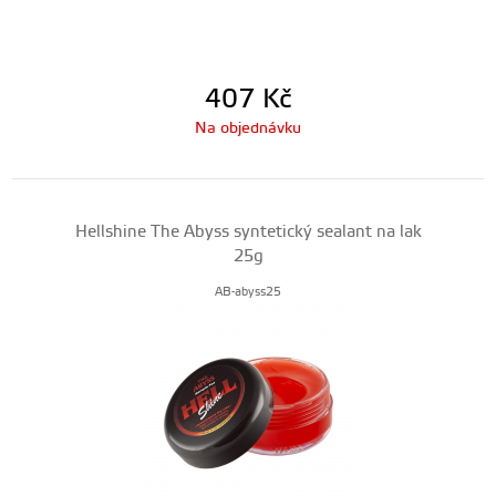
407
Kč
Na objednávku
Hellshine The Abyss syntetický sealant na lak
25g
AB-abyss25