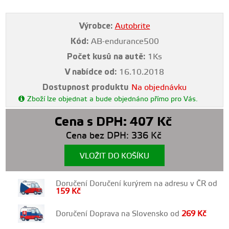
Výrobce:
Autobrite
Kód:
AB-endurance500
Počet kusů na autě:
1Ks
V nabídce od:
16.10.2018
Dostupnost produktu
Na objednávku
Zboží lze objednat a bude objednáno přímo pro Vás.
Cena s DPH:
407
Kč
Cena bez DPH:
336
Kč
VLOŽIT DO KOŠÍKU
Doručení Doručení kurýrem na adresu v ČR od
159
Kč
Doručení Doprava na Slovensko od
269
Kč