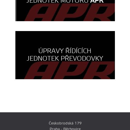
JEDNOTEK MOTORU
APR
ÚPRAVY ŘÍDÍCÍCH
JEDNOTEK PŘEVODOVKY
Českobrodská 179
Praha - Běchovice