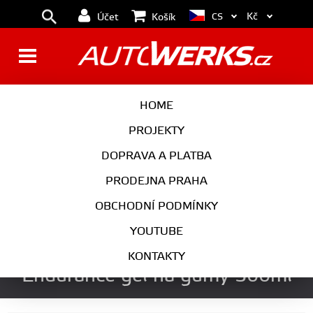
Kč
CS
Účet
Košík
BRZDY
KOLA
HOME
MOTOR
PODVOZEK
PROJEKTY
DOPRAVA A PLATBA
PŘEVODOVKA
VÝFUK
PRODEJNA PRAHA
EXTERIÉR
INTERIÉR
OBCHODNÍ PODMÍNKY
AUTOKOSMETIKA
YOUTUBE
Autobrite Berry Blast
KONTAKTY
Endurance gel na gumy 500ml