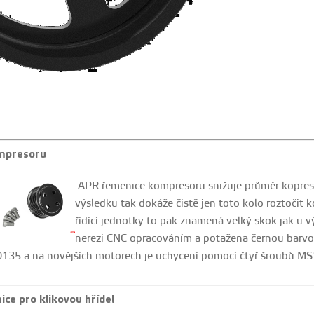
mpresoru
APR řemenice kompresoru snižuje průměr kopre
výsledku tak dokáže čistě jen toto kolo roztočit 
řídící jednotky to pak znamená velký skok jak u 
nerezi CNC opracováním a potažena černou barvo
135 a na novějších motorech je uchycení pomocí čtyř šroubů M
ce pro klikovou hřídel