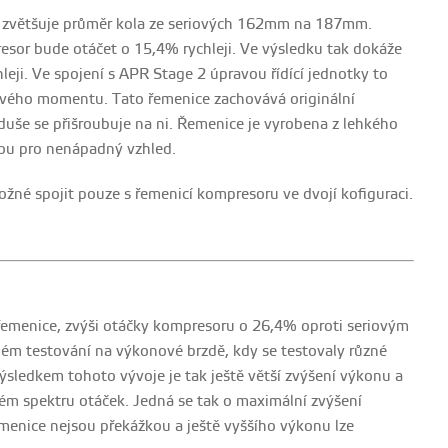
) zvětšuje průměr kola ze seriových 162mm na 187mm.
presor bude otáčet o 15,4% rychleji. Ve výsledku tak dokáže
leji. Ve spojení s APR Stage 2 úpravou řídící jednotky to
čivého momentu. Tato řemenice zachovává originální
še se přišroubuje na ni. Řemenice je vyrobena z lehkého
ou pro nenápadný vzhled.
žné spojit pouze s řemenicí kompresoru ve dvojí kofiguraci.
 řemenice, zvýši otáčky kompresoru o 26,4% oproti seriovým
ném testování na výkonové brzdě, kdy se testovaly různé
sledkem tohoto vývoje je tak ještě větší zvýšení výkonu a
ém spektru otáček. Jedná se tak o maximální zvýšení
řemenice nejsou překážkou a ještě vyššího výkonu lze