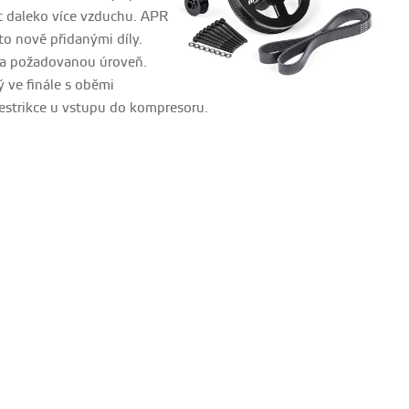
 daleko více vzduchu. APR
to nově přidanými díly.
na požadovanou úroveň.
 ve finále s oběmi
estrikce u vstupu do kompresoru.