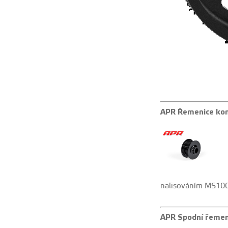
APR Řemenice ko
nalisováním MS100
APR Spodní řemeni