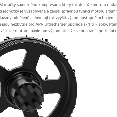
ší otáčky samotného kompresoru, který tak dokáže motoru dodat
cí jednotky je vyžadována a zajistí správnou funkci motoru s těmi
ávany odděleně a dovolují tak zvýšit výkon postupně nebo jen 
 jsou nezbytné pro APR Ultracharger upgrade škrtící klapky, který
získat z motoru maximum výkonu tím, že se odstraní i poslední r