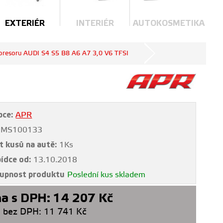
EXTERIÉR
INTERIÉR
AUTOKOSMETIKA
resoru AUDI S4 S5 B8 A6 A7 3,0 V6 TFSI
bce:
APR
MS100133
t kusů na autě:
1Ks
bídce od:
13.10.2018
upnost produktu
Poslední kus skladem
a s DPH:
14 207
Kč
 bez DPH:
11 741
Kč