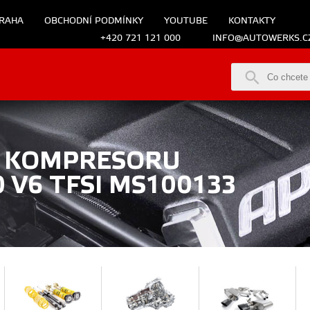
RAHA
OBCHODNÍ PODMÍNKY
YOUTUBE
KONTAKTY
+420 721 121 000
INFO@AUTOWERKS.C
E KOMPRESORU
,0 V6 TFSI MS100133