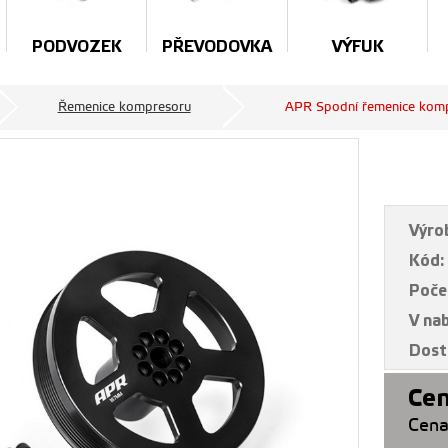
PODVOZEK
PŘEVODOVKA
VÝFUK
Řemenice kompresoru
APR Spodní řemenice komp
Výro
Kód:
Poče
V na
Dost
Cen
Cena