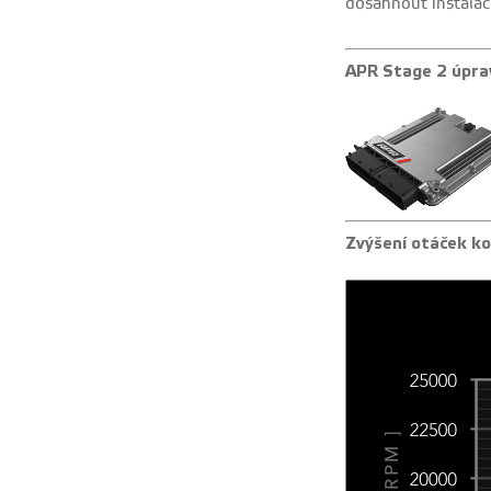
dosáhnout instalac
APR Stage 2 úprav
Zvýšení otáček k