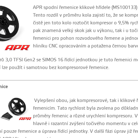
APR spodní řemenice klikové hřídele (MS100133
Tento rozdíl v průměru kola zajistí to, že se kom
čistě jen toto kolo roztočit kompresor o 9,5% rych
pak znamená velký skok jak u výkonu, tak i u to
řemenici pro pohon rozvodového řemene a jednodu
hliníku CNC opracováním a potažena černou barv
 3,0 TFSI Gen2 se SIMOS 16 řídící jednotkou je tuto řemenici mo
jí lze použít i samotnou bez kompresorové řemenice.
nice
Vylepšení obou, jak kompresorové, tak i klikové
řemenicím. Tato rychlost byla zvolena po důklad
průměry řemenic a různé urychlení kompresoru. Vý
hlavně i razantní zvýšení točivého momentu v cel
 pouze řemenice a úprava řídící jednotky. V další fázi úprav již 