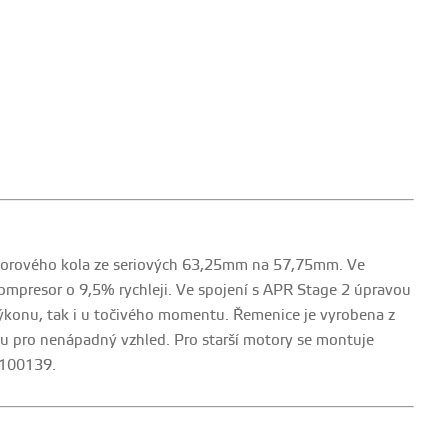
sorového kola ze seriových 63,25mm na 57,75mm. Ve
kompresor o 9,5% rychleji. Ve spojení s APR Stage 2 úpravou
výkonu, tak i u točivého momentu. Řemenice je vyrobena z
u pro nenápadný vzhled. Pro starší motory se montuje
S100139.