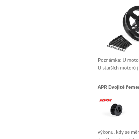
Poznámka: U motorů
U starších motorů 
APR Dvojité řeme
výkonu, kdy se mění