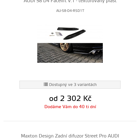
AUDI S8 D4 Facelift V.1 - texturovaný plast
AU-S8-D4-RSD1T
Dostupný ve 3 variantách
od 2 302
Kč
Dodáme Vám do 40 ti dní
Maxton Design Zadní difuzor Street Pro AUDI