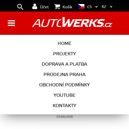
Kč
CS
Účet
Košík
S8 D4 (2011-2017)
HOME
PROJEKTY
DOPRAVA A PLATBA
PRODEJNA PRAHA
OBCHODNÍ PODMÍNKY
YOUTUBE
Klapkový catback výfuk AUDI S8 D4 4.0 TFSI
KONTAKTY
Milltek Sport - bez rezonátoru / leštěné
koncovky
SSXAU468