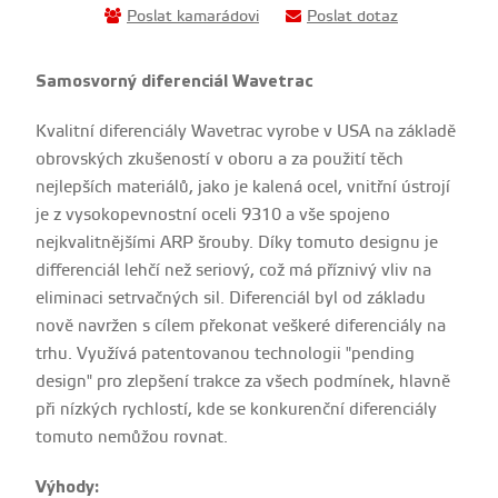
Poslat kamarádovi
Poslat dotaz
Samosvorný diferenciál Wavetrac
Kvalitní diferenciály Wavetrac vyrobe v USA na základě
obrovských zkušeností v oboru a za použití těch
nejlepších materiálů, jako je kalená ocel, vnitřní ústrojí
je z vysokopevnostní oceli 9310 a vše spojeno
nejkvalitnějšími ARP šrouby. Díky tomuto designu je
differenciál lehčí než seriový, což má příznivý vliv na
eliminaci setrvačných sil. Diferenciál byl od základu
nově navržen s cílem překonat veškeré diferenciály na
trhu. Využívá patentovanou technologii "pending
design" pro zlepšení trakce za všech podmínek, hlavně
při nízkých rychlostí, kde se konkurenční diferenciály
tomuto nemůžou rovnat.
Výhody: