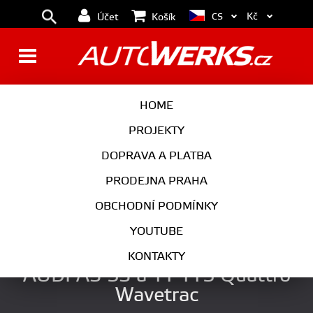
Kč
CS
Účet
Košík
BRZDY
KOLA
HOME
MOTOR
PODVOZEK
PROJEKTY
DOPRAVA A PLATBA
PŘEVODOVKA
VÝFUK
PRODEJNA PRAHA
EXTERIÉR
INTERIÉR
OBCHODNÍ PODMÍNKY
AUTOKOSMETIKA
YOUTUBE
Samosvorný diferenciál 6Q 4x4
KONTAKTY
AUDI A3 S3 a TT TTS Quattro
Wavetrac