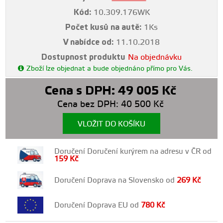
Kód:
10.309.176WK
Počet kusů na autě:
1Ks
V nabídce od:
11.10.2018
Dostupnost produktu
Na objednávku
Zboží lze objednat a bude objednáno přímo pro Vás.
Cena s DPH:
49 005
Kč
Cena bez DPH:
40 500
Kč
VLOŽIT DO KOŠÍKU
Doručení Doručení kurýrem na adresu v ČR od
159
Kč
Doručení Doprava na Slovensko od
269
Kč
Doručení Doprava EU od
780
Kč