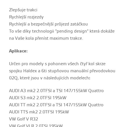
Zlepšuje trakci
Rychlejší rozjezdy
Rychlejší a bezpečnější průjezd zatáčkou
To vše díky technologii "pending design" která dokáže
na Vaše kola přeníst maximum trakce.
Aplikace:
Určen pro modely s pohonem všech čtyř kol skrze
spojku Haldex a 6ti stupňovou manuální převodovkou
02Q, které jsou v následujících modelech
:
AUDI A3 mk2 2.0TFSI a TSI 147/155kW Quattro
AUDI S3 mk2 2.0TFSI 195kW
AUDI TT mk2 2.0TFSI a TSI 147/155kW Quattro
AUDI TTS mk2 2.0TFSI 195kW
VW Golf V R32
VW Golf VI R 2.0TSI 195kW