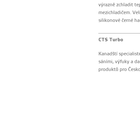
výrazně zchladit t
mezichladičem. Vel
silikonové černé ha
CTS Turbo
Kanadští specialis
sáními, výfuky a da
produktů pro Česko