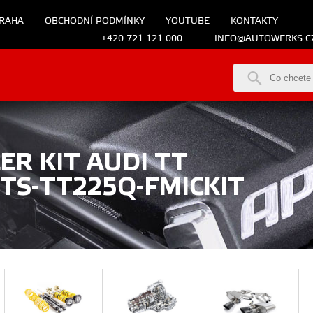
RAHA
OBCHODNÍ PODMÍNKY
YOUTUBE
KONTAKTY
+420 721 121 000
INFO@AUTOWERKS.C
R KIT AUDI TT
TS-TT225Q-FMICKIT