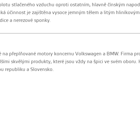
eplotu stlačeného vzduchu oproti ostatním, hlavně čínským napod
iká účinnost je zajištěna vysoce jemným tělem a litým hliníkovým
dice a nerezové sponky.
té na přeplňované motory koncernu Volkswagen a BMW. Firma pros
lšími skvělými produkty, které jsou vždy na špici ve svém oboru
u republiku a Slovensko.