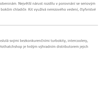
obeninám. Největší nárust rozdílu v porovnání se seriovým
 bokům chladiče. Kit využívá nerezového vedení, čtyřvrstvé
lulá svými bezkonkurenčními turbokity, intercoolery,
. Hothatchshop je hrdým výhradním distributorem jejich