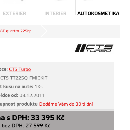
EXTERIÉR
INTERIÉR
AUTOKOSMETIKA
1.8T quattro 225hp
bce:
CTS Turbo
CTS-TT225Q-FMICKIT
t kusů na autě:
1Ks
bídce od:
08.12.2011
upnost produktu
Dodáme Vám do 30 ti dní
a s DPH:
33 395
Kč
 bez DPH:
27 599
Kč