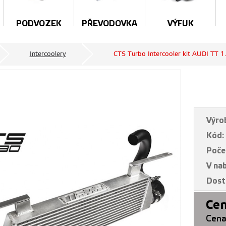
PODVOZEK
PŘEVODOVKA
VÝFUK
Intercoolery
CTS Turbo Intercooler kit AUDI TT 
Výro
Kód:
Poče
V na
Dost
Cen
Cena