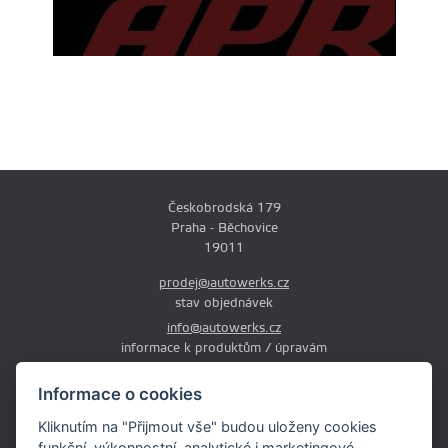
Českobrodská 179
Praha - Běchovice
19011
prodej@autowerks.cz
stav objednávek
info@autowerks.cz
informace k produktům / úpravám
+420 721 121 000
Informace o cookies
Po-Čt: 9:00-12:00 a 13:00-17:00
Kliknutím na "Přijmout vše" budou uloženy cookies
Pá: 9:00-12:00 a 13:00-16:00
funkční, výkonnostní, analytické i marketingové -