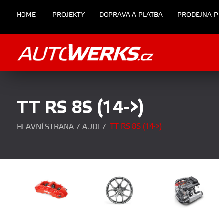
HOME
PROJEKTY
DOPRAVA A PLATBA
PRODEJNA P
TT RS 8S (14->)
TT RS 8S (14->)
HLAVNÍ STRANA
/
AUDI
/