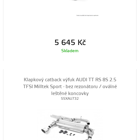
5 645
Kč
Skladem
Klapkový catback výfuk AUDI TT RS 8S 2.5
TFSI Milltek Sport - bez rezonátoru / oválné
leštěné koncovky
SSXAU732