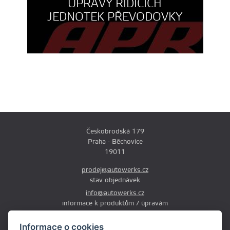
ÚPRAVY ŘÍDÍCÍCH
JEDNOTEK PŘEVODOVKY
Českobrodská 179
Praha - Běchovice
19011
prodej@autowerks.cz
stav objednávek
info@autowerks.cz
informace k produktům / úpravám
+420 721 121 000
Informace o cookies