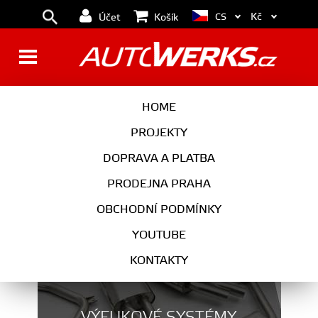
Kč
CS
Účet
Košík
PŘÍTLAČNÉ TALÍŘE
HOME
PROJEKTY
DOPRAVA A PLATBA
PŘEVODOVKA
PRODEJNA PRAHA
VYBERTE KATEGORII
OBCHODNÍ PODMÍNKY
YOUTUBE
KONTAKTY
VÝFUKOVÉ SYSTÉMY