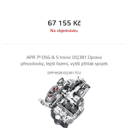
67 155
Kč
Na objednávku
APR 7° DSG & S tronic DQ381 Úprava
převodovky, lepší řazení, vyšší přitlak spojek
DPP-MQB-DQ381-TCU