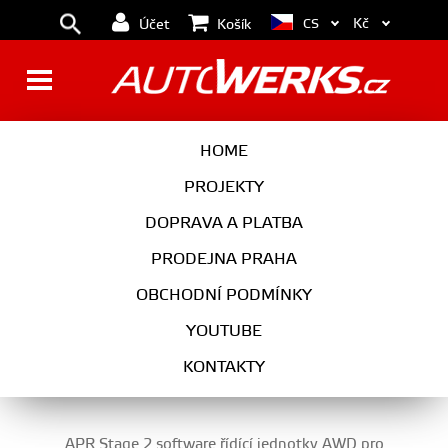
Kč
CS
Účet
Košík
TTS 8S (2015- )
HOME
PROJEKTY
DOPRAVA A PLATBA
PRODEJNA PRAHA
OBCHODNÍ PODMÍNKY
YOUTUBE
01
02
03
04
05
KONTAKTY
APR Stage 2 software řídící jednotky AWD pro