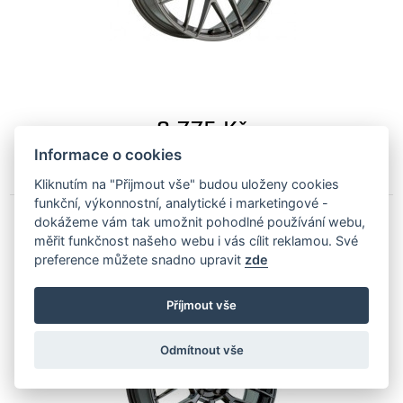
8 775
Kč
Dodáme Vám do 10 ti dní
Informace o cookies
Kliknutím na "Přijmout vše" budou uloženy cookies
funkční, výkonnostní, analytické i marketingové -
dokážeme vám tak umožnit pohodlné používání webu,
MOTEC MCR3 Hyper Mesh lehká a pevná alu
měřit funkčnost našeho webu i vás cílit reklamou. Své
kola 19x8,5 ET45 5x112 Černá lesklá
preference můžete snadno upravit
zde
MCR3-8519 MB ET45 BLACK
Příjmout vše
Odmítnout vše