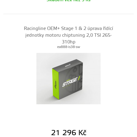
Skladem více než 5 Ks
Racingline OEM+ Stage 1 & 2 úprava řídící
jednotky motoru chiptuning 2,0 TSI 265-
310hp
ea888-is38-sw
21 296
Kč