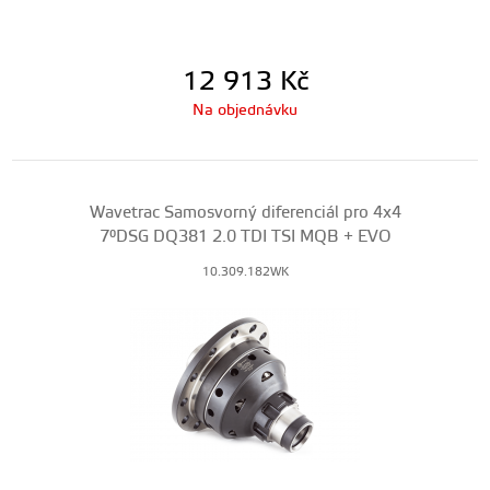
12 913
Kč
Na objednávku
Wavetrac Samosvorný diferenciál pro 4x4
7°DSG DQ381 2.0 TDI TSI MQB + EVO
10.309.182WK