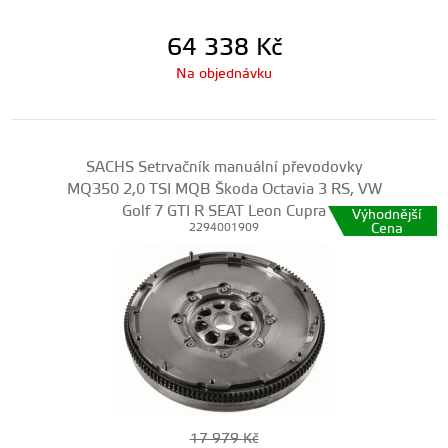
64 338
Kč
Na objednávku
SACHS Setrvačník manuální převodovky
MQ350 2,0 TSI MQB Škoda Octavia 3 RS, VW
Golf 7 GTI R SEAT Leon Cupra
Výhodnější
Cena
2294001909
17 979
Kč