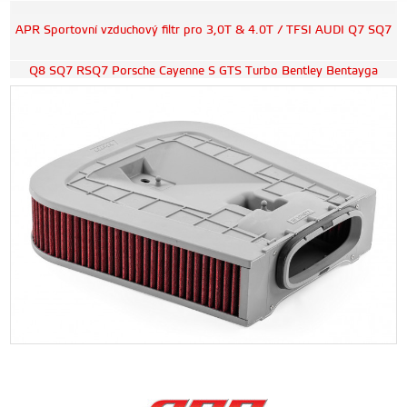
APR Sportovní vzduchový filtr pro 3,0T & 4.0T / TFSI AUDI Q7 SQ7
Q8 SQ7 RSQ7 Porsche Cayenne S GTS Turbo Bentley Bentayga