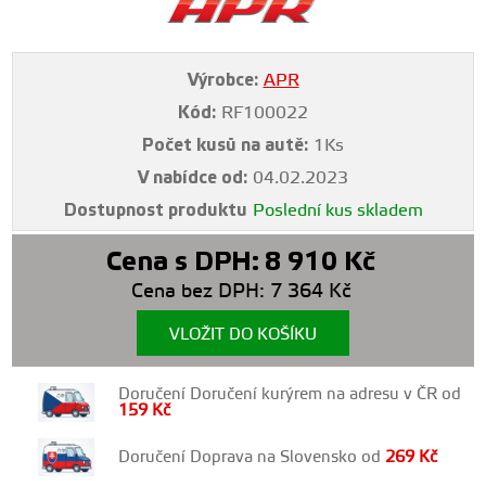
Výrobce:
APR
Kód:
RF100022
Počet kusů na autě:
1Ks
V nabídce od:
04.02.2023
Dostupnost produktu
Poslední kus skladem
Cena s DPH:
8 910
Kč
Cena bez DPH:
7 364
Kč
VLOŽIT DO KOŠÍKU
Doručení Doručení kurýrem na adresu v ČR od
159
Kč
Doručení Doprava na Slovensko od
269
Kč