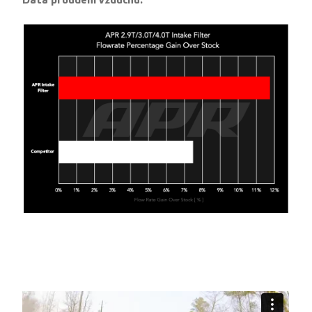
Data proudění vzduchu:
Performance VW x APR Alabama
from
CGFilm
on