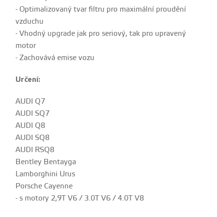
- Optimalizovaný tvar filtru pro maximální proudění
vzduchu
- Vhodný upgrade jak pro seriový, tak pro upravený
motor
- Zachovává emise vozu
Určení:
AUDI Q7
AUDI SQ7
AUDI Q8
AUDI SQ8
AUDI RSQ8
Bentley Bentayga
Lamborghini Urus
Porsche Cayenne
- s motory 2,9T V6 / 3.0T V6 / 4.0T V8