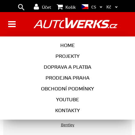
Kč
CS
Účet
Košík
APR Sportovní vzduchový filtr
HOME
pro 3,0T & 4.0T / TFSI AUDI
PROJEKTY
Q7 SQ7 Q8 SQ7 RSQ7 Porsche
DOPRAVA A PLATBA
Cayenne S GTS Turbo Bentley
Bentayga
PRODEJNA PRAHA
OBCHODNÍ PODMÍNKY
YOUTUBE
Ostatní vozy
KONTAKTY
Bentley