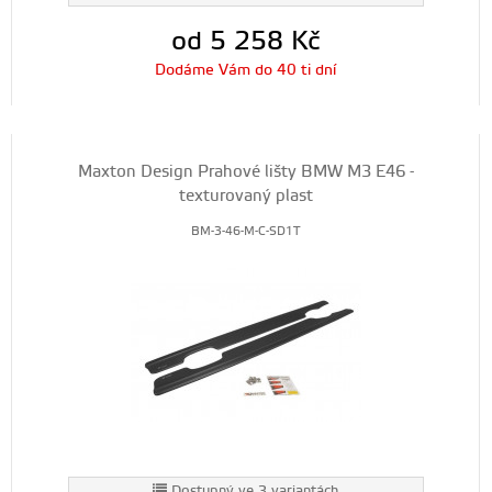
od 5 258
Kč
Dodáme Vám do 40 ti dní
Maxton Design Prahové lišty BMW M3 E46 -
texturovaný plast
BM-3-46-M-C-SD1T
Dostupný ve 3 variantách