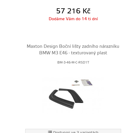
57 216
Kč
Dodáme Vám do 14 ti dní
Maxton Design Boční lišty zadního nárazníku
BMW M3 E46 - texturovaný plast
BM-3-46-M-C-RSD1T
Dostupný ve 3 variantách