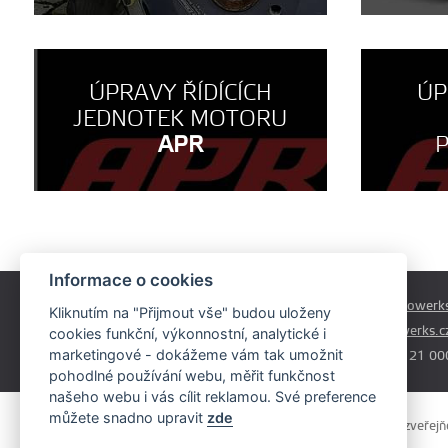
ÚPRAVY ŘÍDÍCÍCH
ÚP
JEDNOTEK MOTORU
APR
Informace o cookies
Českobrodská 179
prodej@autowerks
Kliknutím na "Přijmout vše" budou uloženy
Praha - Běchovice
info@autowerks.c
cookies funkční, výkonnostní, analytické i
19011
marketingové - dokážeme vám tak umožnit
+420 721 121 00
pohodlné používání webu, měřit funkčnost
našeho webu i vás cílit reklamou. Své preference
můžete snadno upravit
zde
Obsah stránek je majetkem provozovatele. Kopírování, zveřejňov
souhlasem.