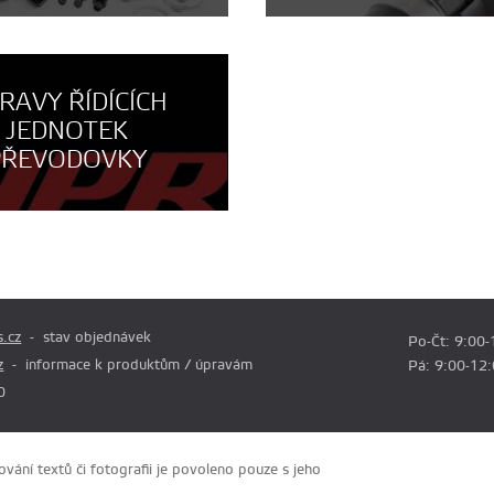
RAVY ŘÍDÍCÍCH
JEDNOTEK
PŘEVODOVKY
.cz
stav objednávek
Po-Čt: 9:00-
z
informace k produktům / úpravám
Pá: 9:00-12
0
ání textů či fotografii je povoleno pouze s jeho