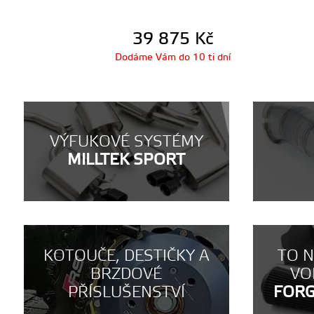
39 875
Kč
Dodáme Vám do 10 ti dní
VÝFUKOVÉ SYSTÉMY
MILLTEK SPORT
KOTOUČE, DESTIČKY A
TO 
BRZDOVÉ
VO
PŘÍSLUŠENSTVÍ
FOR