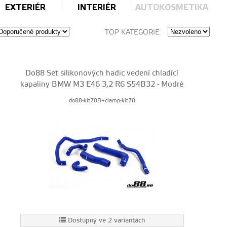
EXTERIÉR
INTERIÉR
AUTOKOSMETIKA
TOP KATEGORIE
Do88 Set silikonových hadic vedení chladící
kapaliny BMW M3 E46 3,2 R6 S54B32 - Modré
do88-kit70B+clamp-kit70
Dostupný ve 2 variantách