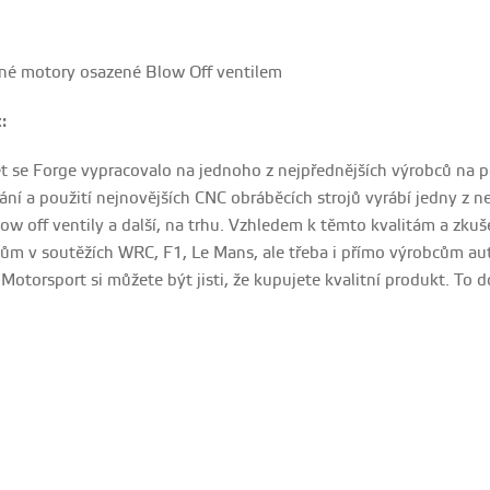
né motory osazené Blow Off ventilem
:
et se Forge vypracovalo na jednoho z nejpřednějších výrobců na p
ní a použití nejnovějších CNC obráběcích strojů vyrábí jedny z nej
blow off ventily a další, na trhu. Vzhledem k těmto kvalitám a z
ům v soutěžích WRC, F1, Le Mans, ale třeba i přímo výrobcům aut
otorsport si můžete být jisti, že kupujete kvalitní produkt. To 