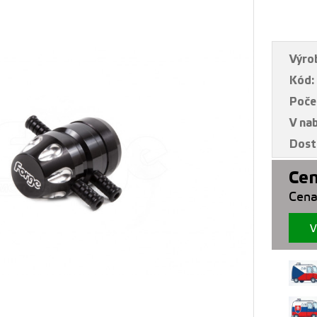
Výro
Kód:
Poče
V na
Dost
Cen
Cena
V