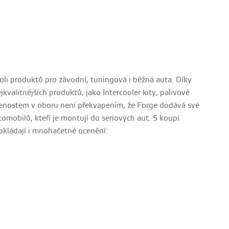
oli produktů pro závodní, tuningová i běžná auta. Díky
kvalitnějších produktů, jako Intercooler kity, palivové
kušenostem v oboru není překvapením, že Forge dodává své
omobilů, kteří je montují do seriových aut. S koupí
dokládají i mnohačetné ocenění: