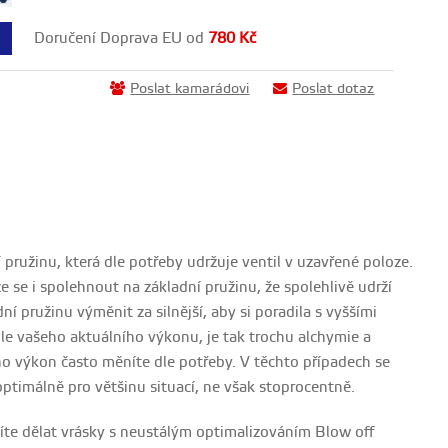
Doručení Doprava EU od
780
Kč
Poslat kamarádovi
Poslat dotaz
pružinu, která dle potřeby udržuje ventil v uzavřené poloze.
e se i spolehnout na základní pružinu, že spolehlivě udrží
í pružinu výměnit za silnější, aby si poradila s vyššími
dle vašeho aktuálního výkonu, je tak trochu alchymie a
eho výkon často měníte dle potřeby. V těchto případech se
optimálně pro většinu situací, ne však stoprocentně.
síte dělat vrásky s neustálým optimalizováním Blow off