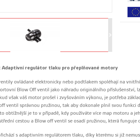
Adaptivní regulátor tlaku pro přeplňované motory
ntily ovládané elektronicky nebo podtlakem spoléhají na vnitřní 
rtovní Blow Off ventil jako náhradu originálního příslušenství, lz
kud však váš motor prošel i zvyšováním výkonu, je potřeba základn
off ventil správnou pružinou, tak aby dokonale plnil svou funkci 
to obtížnější je to v případě, kdy používáte více map motoru a j
střední cestou a Blow off ventil se osadí pružinou, která funguje 
ichází s adaptivním regulátorem tlaku, díky kterému si již nemu