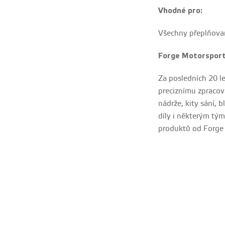
Vhodné pro:
Všechny přeplňova
Forge Motorsport
Za posledních 20 l
preciznímu zpracová
nádrže, kity sání, 
díly i některým tým
produktů od Forge M