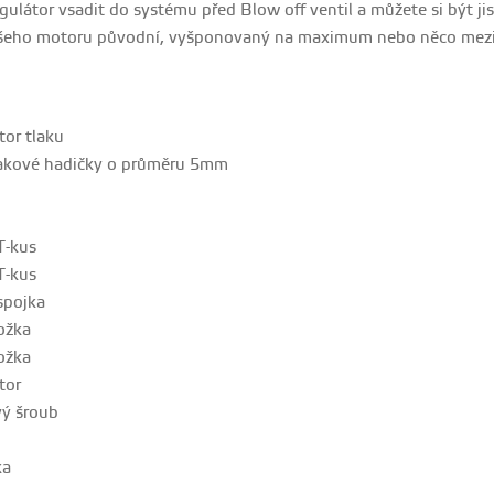
regulátor vsadit do systému před Blow off ventil a můžete si být j
vašeho motoru původní, vyšponovaný na maximum nebo něco mezi
or tlaku
akové hadičky o průměru 5mm
T-kus
T-kus
spojka
ožka
ožka
tor
vý šroub
ka