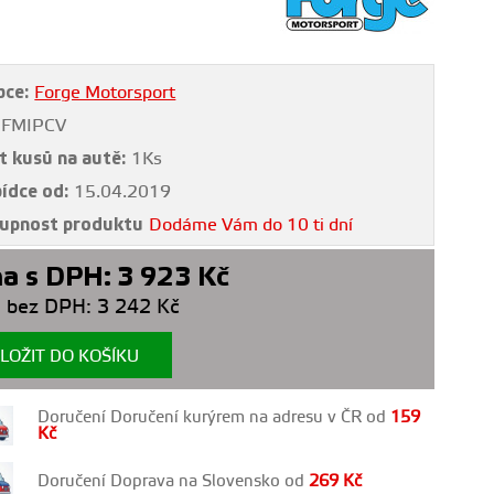
bce:
Forge Motorsport
FMIPCV
t kusů na autě:
1Ks
bídce od:
15.04.2019
upnost produktu
Dodáme Vám do 10 ti dní
a s DPH:
3 923
Kč
 bez DPH:
3 242
Kč
LOŽIT DO KOŠÍKU
Doručení Doručení kurýrem na adresu v ČR od
159
Kč
Doručení Doprava na Slovensko od
269
Kč