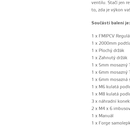
ventilu. Stačí jen 
to, zda je výkon 
Součástí balení je:
1 x FMIPCV Regulát
1 x 2000mm podtl
1 x Plochý držák
1 x Zahnutý držák
1 x 5mm mosazný 
1 x 6mm mosazný 
1 x 6mm mosazná 
1 x M6 kulatá podl
1 x M8 kulatá podl
3 x náhradní konek
2 x M4 x 6 imbuso
1 x Manuál
1 x Forge samolep