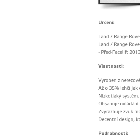
Určení:
Land / Range Rover
Land / Range Rover
- Před-Facelift 201
Vlastnosti:
Vyroben z nerezové
Až o 35% lehčí jak 
Nízkotlaký systém.
Obsahuje ovládání 
Zvýrazňuje zvuk m
Decentní design, k
Podrobnosti: