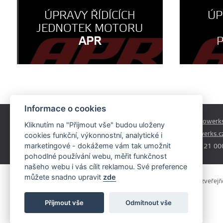
ÚPRAVY ŘÍDÍCÍCH
ÚP
JEDNOTEK MOTORU
APR
Informace o cookies
Českobrodská 179
prodej@autowerks
Kliknutím na "Přijmout vše" budou uloženy
Praha - Běchovice
info@autowerks.c
cookies funkční, výkonnostní, analytické i
19011
marketingové - dokážeme vám tak umožnit
+420 721 121 00
pohodlné používání webu, měřit funkčnost
našeho webu i vás cílit reklamou. Své preference
můžete snadno upravit
zde
Obsah stránek je majetkem provozovatele. Kopírování, zveřejňov
souhlasem.
Příjmout vše
Odmítnout vše