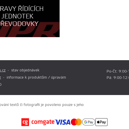
RAVY ŘÍDÍCÍCH
JEDNOTEK
PŘEVODOVKY
.cz
stav objednávek
Po-Čt: 9:00-
z
informace k produktům / úpravám
Pá: 9:00-12
0
ání textů či fotografii je povoleno pouze s jeho