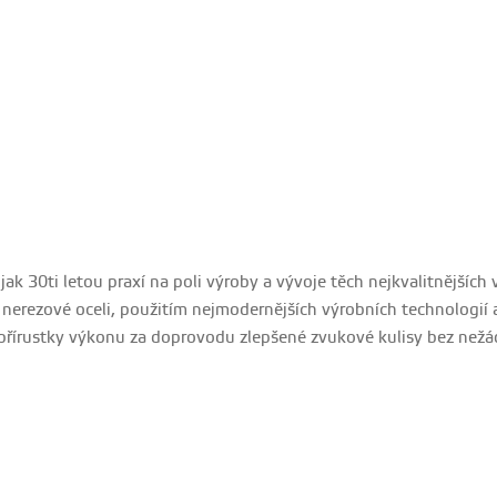
e jak 30ti letou praxí na poli výroby a vývoje těch nejkvalitnějšíc
 nerezové oceli, použitím nejmodernějších výrobních technologií
 přírustky výkonu za doprovodu zlepšené zvukové kulisy bez než