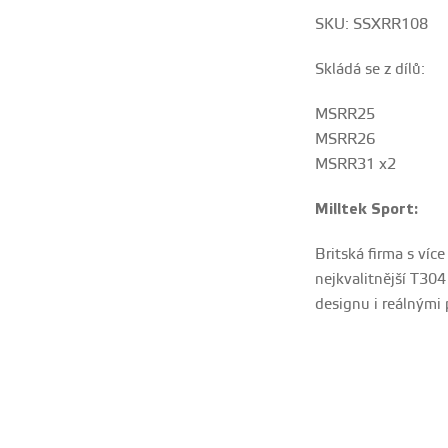
SKU: SSXRR108
Skládá se z dílů:
MSRR25
MSRR26
MSRR31 x2
Milltek Sport:
Britská firma s víc
nejkvalitnější T304
designu i reálnými