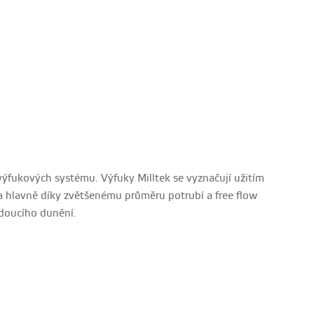
h výfukových systému. Výfuky Milltek se vyznačují užitím
 a hlavně díky zvětšenému průměru potrubí a free flow
ádoucího dunění.