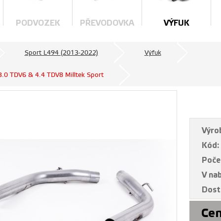
PODVOZEK
PŘEVODOVKA
VÝFUK
Sport L494 (2013-2022)
Výfuk
 3.0 TDV6 & 4.4 TDV8 Milltek Sport
Výro
Kód:
Poče
V na
Dost
Cen