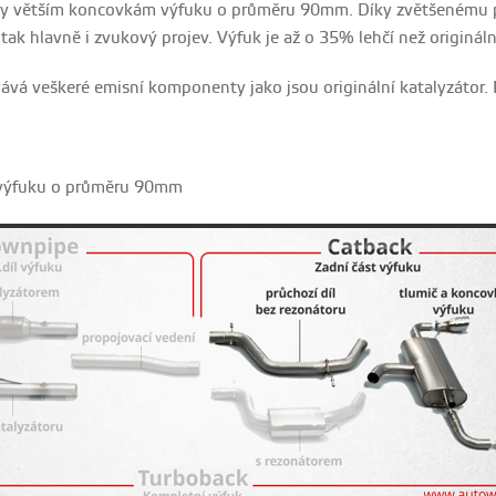
íky větším koncovkám výfuku o průměru 90mm.
Díky zvětšenému p
 tak hlavně i zvukový projev. Výfuk je až o 35% lehčí než origináln
ává veškeré emisní komponenty jako jsou originální katalyzátor. 
výfuku o průměru 90mm