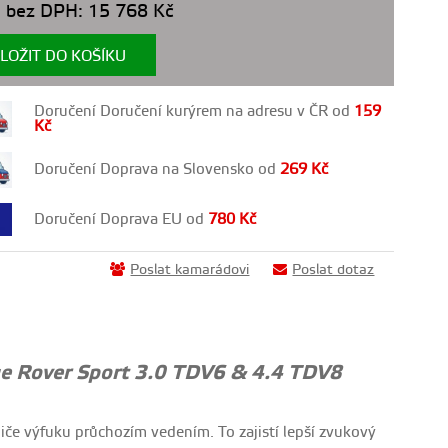
 bez DPH:
15 768
Kč
LOŽIT DO KOŠÍKU
Doručení Doručení kurýrem na adresu v ČR od
159
Kč
Doručení Doprava na Slovensko od
269
Kč
Doručení Doprava EU od
780
Kč
Poslat kamarádovi
Poslat dotaz
nge Rover Sport 3.0 TDV6 & 4.4 TDV8
miče výfuku průchozím vedením. To zajistí lepší zvukový