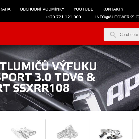
RAHA
OBCHODNÍ PODMÍNKY
YOUTUBE
KONTAKTY
+420 721 121 000
INFO@AUTOWERKS.C
 TLUMIČŮ VÝFUKU
PORT 3.0 TDV6 &
RT SSXRR108