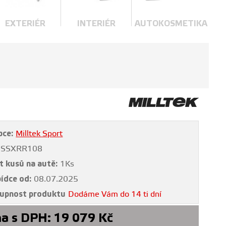
EXTERIÉR
INTERIÉR
AUTOKOSMETIKA
bce:
Milltek Sport
SSXRR108
t kusů na autě:
1Ks
bídce od:
08.07.2025
upnost produktu
Dodáme Vám do 14 ti dní
a s DPH:
19 079
Kč