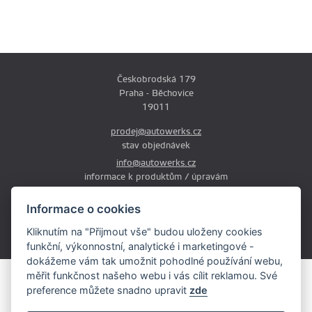
Českobrodská 179
Praha - Běchovice
19011
prodej@autowerks.cz
stav objednávek
info@autowerks.cz
informace k produktům / úpravám
+420 721 121 000
Informace o cookies
Po-Čt: 9:00-12:00 a 13:00-17:00
Kliknutím na "Přijmout vše" budou uloženy cookies
Pá: 9:00-12:00 a 13:00-16:00
funkční, výkonnostní, analytické i marketingové -
dokážeme vám tak umožnit pohodlné používání webu,
měřit funkčnost našeho webu i vás cílit reklamou. Své
Obsah stránek je majetkem provozovatele. Kopírování, zveřejňování
preference můžete snadno upravit
zde
textů či fotografii je povoleno pouze s jeho souhlasem.
Copyright © 2026 AutoWerks.cz