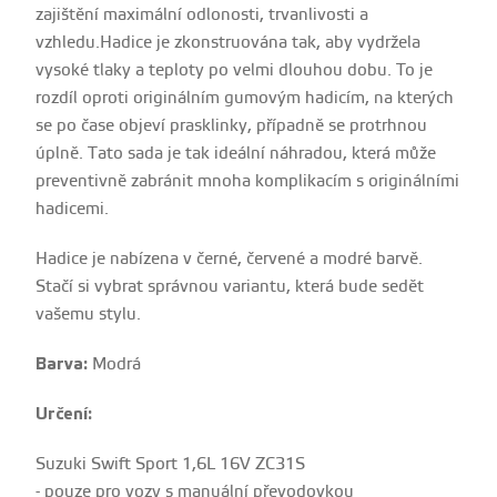
zajištění maximální odlonosti, trvanlivosti a
vzhledu.Hadice je zkonstruována tak, aby vydržela
vysoké tlaky a teploty po velmi dlouhou dobu. To je
rozdíl oproti originálním gumovým hadicím, na kterých
se po čase objeví prasklinky, případně se protrhnou
úplně. Tato sada je tak ideální náhradou, která může
preventivně zabránit mnoha komplikacím s originálními
hadicemi.
Hadice je nabízena v černé, červené a
modré barvě.
Stačí si vybrat správnou variantu, která bude sedět
vašemu stylu.
Barva:
Modrá
Určení:
Suzuki Swift Sport 1,6L 16V ZC31S
- pouze pro vozy s manuální převodovkou