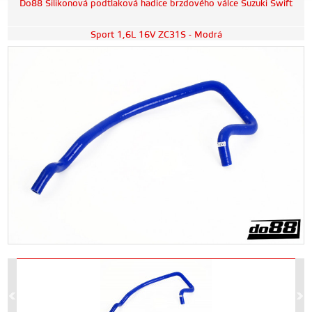
Do88 Silikonová podtlaková hadice brzdového válce Suzuki Swift
Sport 1,6L 16V ZC31S - Modrá