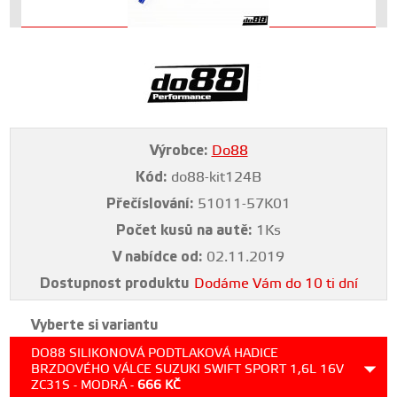
Výrobce:
Do88
Kód:
do88-kit124B
Přečíslování:
51011-57K01
Počet kusů na autě:
1Ks
V nabídce od:
02.11.2019
Dostupnost produktu
Dodáme Vám do 10 ti dní
Vyberte si variantu
DO88 SILIKONOVÁ PODTLAKOVÁ HADICE
BRZDOVÉHO VÁLCE SUZUKI SWIFT SPORT 1,6L 16V
ZC31S - MODRÁ -
666
KČ