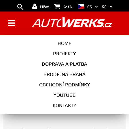
Kč
CS
Účet
Košík
Do88 Silikonová podtlaková
HOME
hadice brzdového válce Suzuki
PROJEKTY
Swift Sport 1,6L 16V ZC31S -
DOPRAVA A PLATBA
Modrá
PRODEJNA PRAHA
OBCHODNÍ PODMÍNKY
Ostatní vozy
YOUTUBE
KONTAKTY
Suzuki