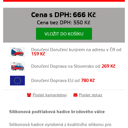
Cena s DPH:
666
Kč
Cena bez DPH:
550
Kč
VLOŽIT DO KOŠÍKU
Doručení Doručení kurýrem na adresu v ČR od
159
Kč
Doručení Doprava na Slovensko od
269
Kč
Doručení Doprava EU od
780
Kč
Poslat kamarádovi
Poslat dotaz
Silikonová podtlaková hadice brzdového válce
Silikonová hadice vyrobená z kvalitního silikonu pro