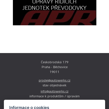
ÚPRAVY ŘÍDÍCÍCH
JEDNOTEK PŘEVODOVKY
Českobrodská 179
Praha - Běchovice
19011
prodej@autowerks.cz
stav objednávek
info@autowerks.cz
informace k produktům / úpravám
+420 721 121 000
Informace o cookies