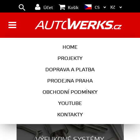
Kč
CS
Účet
Košík
DESTIČKY
HOME
PROJEKTY
DOPRAVA A PLATBA
BRZDY
PRODEJNA PRAHA
VYBERTE KATEGORII
OBCHODNÍ PODMÍNKY
YOUTUBE
KONTAKTY
VÝFUKOVÉ SYSTÉMY