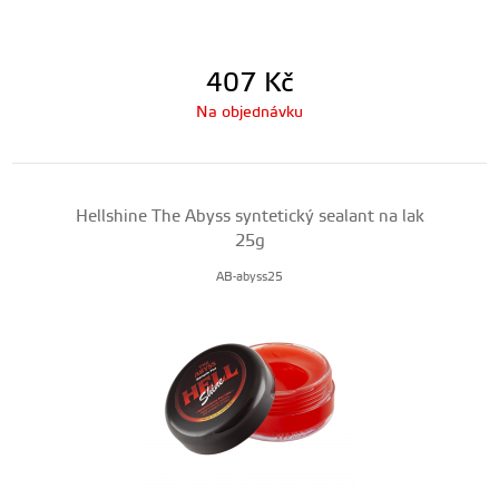
407
Kč
Na objednávku
Hellshine The Abyss syntetický sealant na lak
25g
AB-abyss25