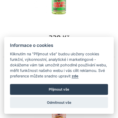
339
Kč
Na objednávku
Informace o cookies
Kliknutím na "Přijmout vše" budou uloženy cookies
funkční, výkonnostní, analytické i marketingové -
dokážeme vám tak umožnit pohodlné používání webu,
Autobrite Apple Pie vůně do auta 500ml
měřit funkčnost našeho webu i vás cílit reklamou. Své
preference můžete snadno upravit
zde
AB-applepie500
Příjmout vše
Odmítnout vše