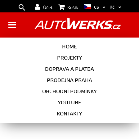
Kč
CS
Účet
Košík
PANAMERA 970 G1 (2010-
HOME
2016)
PROJEKTY
DOPRAVA A PLATBA
PRODEJNA PRAHA
OBCHODNÍ PODMÍNKY
YOUTUBE
KONTAKTY
01
02