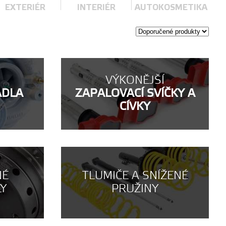
EXTERIÉR
INTERIÉR
AUTOKOSMETIKA
VÝKONĚJŠÍ
ADLA
ZAPALOVACÍ SVÍČKY A
CÍVKY
NÉ
TLUMIČE A SNÍŽENÉ
LY
PRUŽINY