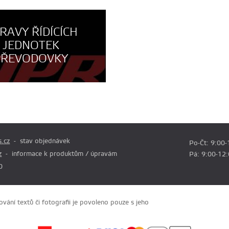
RAVY ŘÍDÍCÍCH
JEDNOTEK
PŘEVODOVKY
.cz
stav objednávek
Po-Čt: 9:00-
z
informace k produktům / úpravám
Pá: 9:00-12
0
ání textů či fotografii je povoleno pouze s jeho