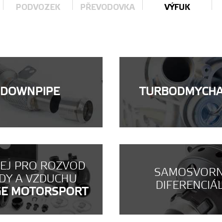
PODVOZEK
PŘEVODOVKA
VÝFUK
DOWNPIPE
TURBODMYCH
NEJ PRO ROZVOD
SAMOSVOR
DY A VZDUCHU
DIFERENCIÁ
GE MOTORSPORT