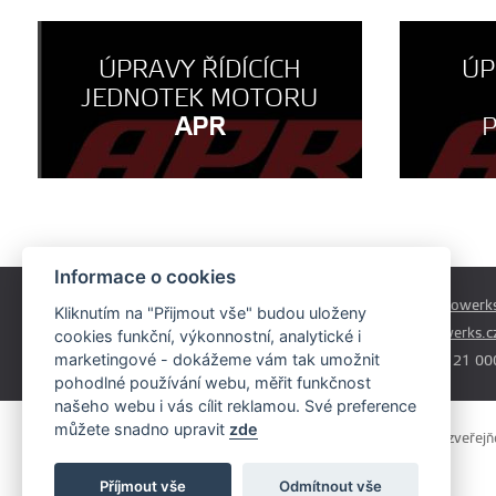
ÚPRAVY ŘÍDÍCÍCH
ÚP
JEDNOTEK MOTORU
APR
Informace o cookies
Českobrodská 179
prodej@autowerks
Kliknutím na "Přijmout vše" budou uloženy
Praha - Běchovice
info@autowerks.c
cookies funkční, výkonnostní, analytické i
19011
marketingové - dokážeme vám tak umožnit
+420 721 121 00
pohodlné používání webu, měřit funkčnost
našeho webu i vás cílit reklamou. Své preference
můžete snadno upravit
zde
Obsah stránek je majetkem provozovatele. Kopírování, zveřejňov
souhlasem.
Příjmout vše
Odmítnout vše