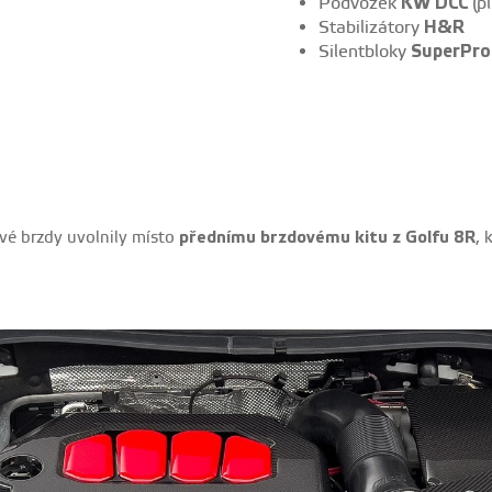
Podvozek
KW DCC
(pl
Stabilizátory
H&R
Silentbloky
SuperPro
ové brzdy uvolnily místo
přednímu brzdovému kitu z Golfu 8R
, 