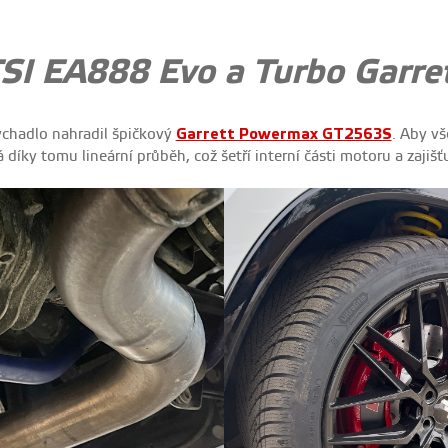
TSI
EA888 Evo
a Turbo Garr
ychadlo nahradil špičkový
Garrett Powermax GT2563S
. Aby vš
 díky tomu lineární průběh, což šetří interní části motoru a zaji