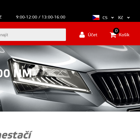
Z
9:00-12:00 / 13:00-16:00
Kč
CS
0
Účet
Košík
600 NM
estačí