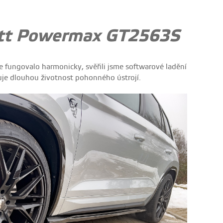
ett Powermax GT2563S
e fungovalo harmonicky, svěřili jsme softwarové ladění
šťuje dlouhou životnost pohonného ústrojí.