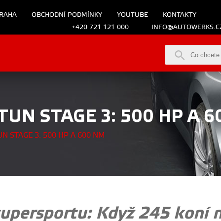
RAHA
OBCHODNÍ PODMÍNKY
YOUTUBE
KONTAKTY
+420 721 121 000
INFO@AUTOWERKS.C
TUN STAGE 3: 500 HP A 
N STAGE 3: 500 HP A 600 NM
persportu: Když 245 koní n