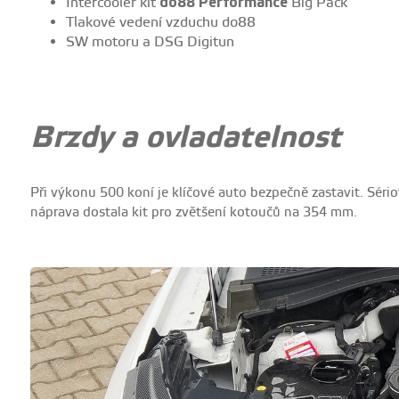
Intercooler kit
do88 Performance
Big Pack
Tlakové vedení vzduchu do88
SW motoru a DSG Digitun
Brzdy a ovladatelnost
Při výkonu 500 koní je klíčové auto bezpečně zastavit. Séri
náprava dostala kit pro zvětšení kotoučů na 354 mm.