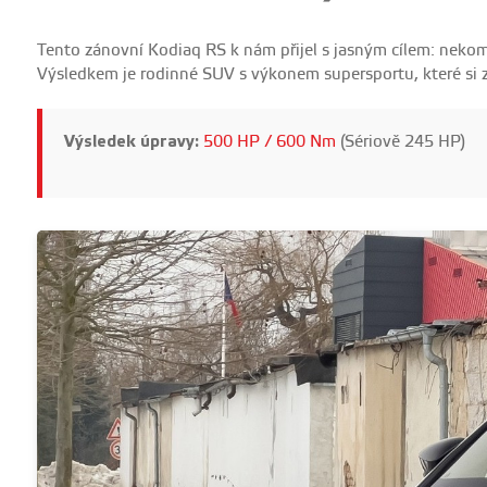
Tento zánovní Kodiaq RS k nám přijel s jasným cílem: nek
Výsledkem je rodinné SUV s výkonem supersportu, které si 
Výsledek úpravy:
500 HP / 600 Nm
(Sériově 245 HP)