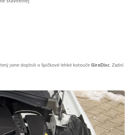
ně stavitelné)
který jsme doplnili o špičkové lehké kotouče
GiroDisc
. Zadní