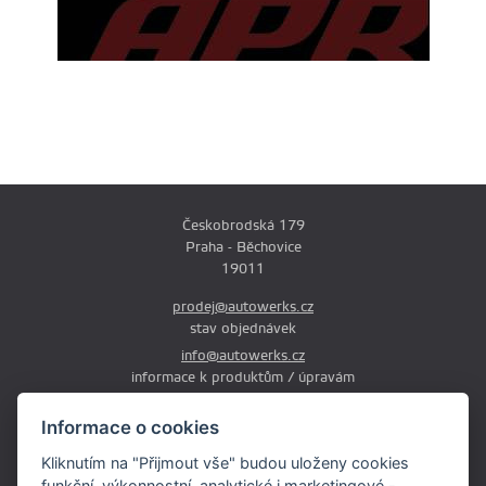
Českobrodská 179
Praha - Běchovice
19011
prodej@autowerks.cz
stav objednávek
info@autowerks.cz
informace k produktům / úpravám
+420 721 121 000
Informace o cookies
Po-Čt: 9:00-12:00 a 13:00-17:00
Kliknutím na "Přijmout vše" budou uloženy cookies
Pá: 9:00-12:00 a 13:00-16:00
funkční, výkonnostní, analytické i marketingové -