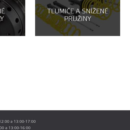
NÉ
TLUMIČE A SNÍŽENÉ
LY
PRUŽINY
12:00 a 13:00-17:00
:00 a 13:00-16:00