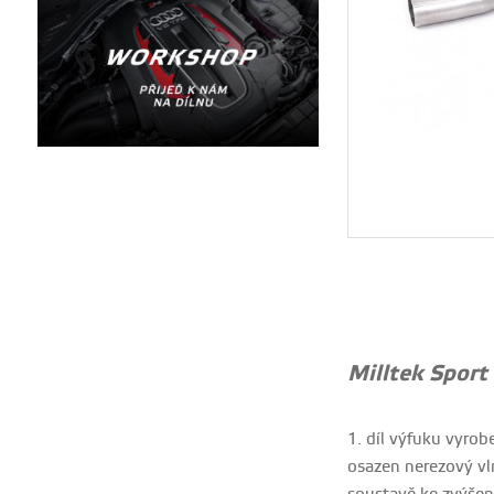
Milltek Sport
1. díl výfuku vyro
osazen nerezový vln