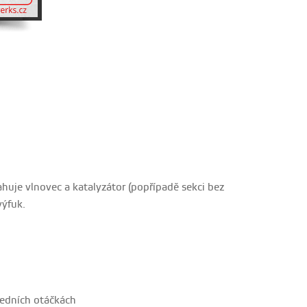
huje vlnovec a katalyzátor (popřípadě sekci bez
výfuk.
ředních otáčkách