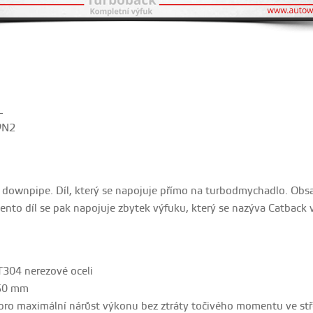
L
9N2
i downpipe. Díl, který se napojuje přímo na turbodmychadlo. Obsa
tento díl se pak napojuje zbytek výfuku, který se nazýva Catback 
T304 nerezové oceli
.50 mm
pro maximální nárůst výkonu bez ztráty točivého momentu ve st