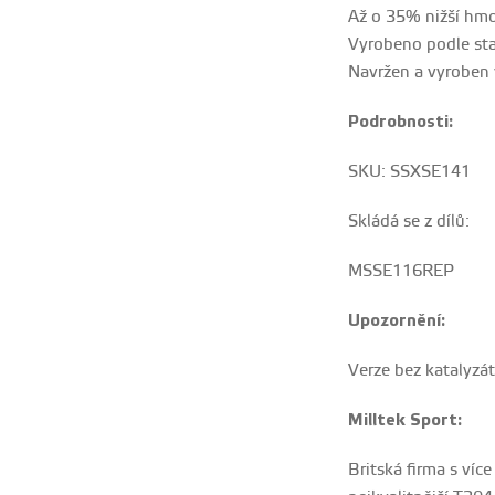
Až o 35% nižší hmo
Vyrobeno podle sta
Navržen a vyroben v
Podrobnosti:
SKU: SSXSE141
Skládá se z dílů:
MSSE116REP
Upozornění:
Verze bez katalyzá
Milltek Sport:
Britská firma s víc