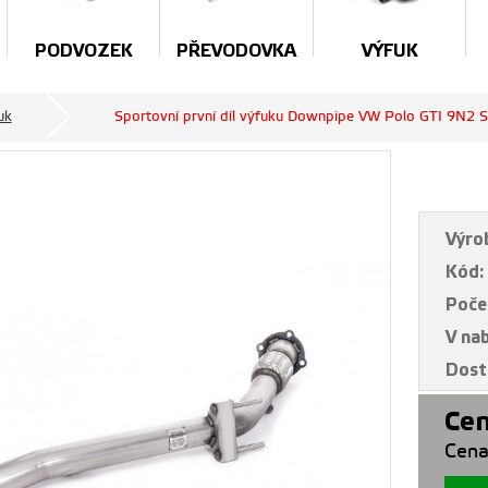
PODVOZEK
PŘEVODOVKA
VÝFUK
uk
Sportovní první díl výfuku Downpipe VW Polo GTI 9N2 S
Výro
Kód:
Poče
V na
Dost
Cen
Cena