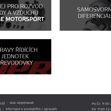
NEJ PRO ROZVOD
SAMOSVOR
DY A VZDUCHU
DIFERENCIÁ
GE MOTORSPORT
RAVY ŘÍDÍCÍCH
JEDNOTEK
PŘEVODOVKY
.cz
stav objednávek
Po-Čt: 9:00-
z
informace k produktům / úpravám
Pá: 9:00-12