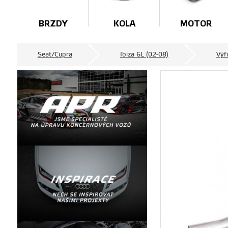
BRZDY
KOLA
MOTOR
Seat/Cupra
Ibiza 6L (02-08)
Výf