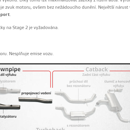
 výkonu. Díky tomu lze maximalizovat zážitky z řízení auta. Výfuk 
uje zvuk motoru, ovšem bez nežádoucího dunění. Největší nárust 
Sport
.
tky na Stage 2 je vyžadována.
toru. Nesplňuje emise vozu.