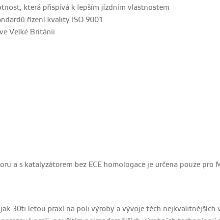
tnost, která přispívá k lepším jízdním vlastnostem
ndardů řízení kvality ISO 9001
e Velké Británii
toru a s katalyzátorem bez ECE homologace je určena pouze pro Mo
e jak 30ti letou praxí na poli výroby a vývoje těch nejkvalitnějšíc