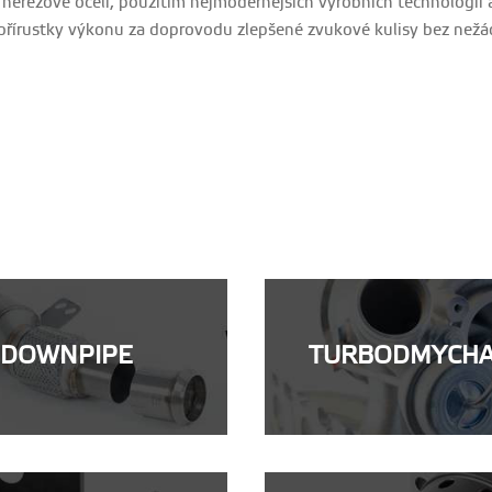
 nerezové oceli, použitím nejmodernějších výrobních technologií
 přírustky výkonu za doprovodu zlepšené zvukové kulisy bez než
DOWNPIPE
TURBODMYCH