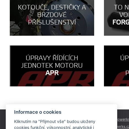
KOTOUČE, DESTIČKY A
TO 
BRZDOVÉ
VO
PŘÍSLUŠENSTVÍ
FOR
ÚPRAVY ŘÍDÍCÍCH
ÚP
JEDNOTEK MOTORU
APR
Informace o cookies
Českobrodská 179
prodej@autowerks
Kliknutím na "Přijmout vše" budou uloženy
Praha - Běchovice
info@autowerks.c
cookies funkční, výkonnostní, analytické i
19011