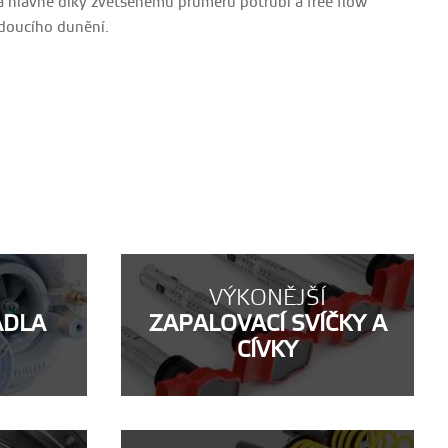
 a hlavně díky zvětšenému průměru potrubí a free flow
ádoucího dunění.
VÝKONĚJŠÍ
ADLA
ZAPALOVACÍ SVÍČKY A
CÍVKY