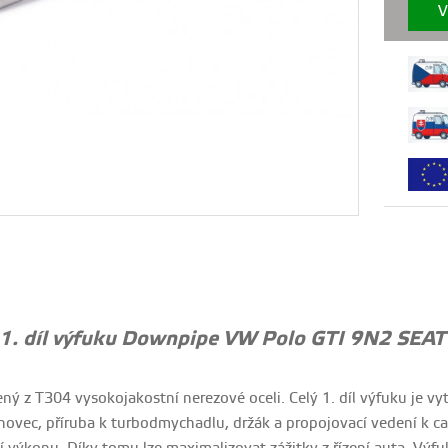
V
1. díl výfuku Downpipe VW Polo GTI 9N2 SEAT 
bený z T304 vysokojakostní nerezové oceli. Celý 1. díl výfuku j
ovec, příruba k turbodmychadlu, držák a propojovací vedení k cat