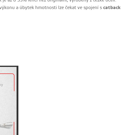
je až o 35% lehčí než originální, vyrobený z těžké oceli.
výkonu a úbytek hmotnosti lze čekat ve spojení s
catback