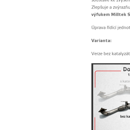
soustavě ke zvýšení
Zlepšuje a zvýrazň
výfukem Milltek 
Úprava řídící jedno
Varianta:
Verze bez katalyzá