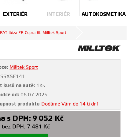
EXTERIÉR
INTERIÉR
AUTOKOSMETIKA
EAT Ibiza FR Cupra 6L Milltek Sport
bce:
Milltek Sport
SSXSE141
t kusů na autě:
1Ks
bídce od:
06.07.2025
upnost produktu
Dodáme Vám do 14 ti dní
a s DPH:
9 052
Kč
 bez DPH:
7 481
Kč