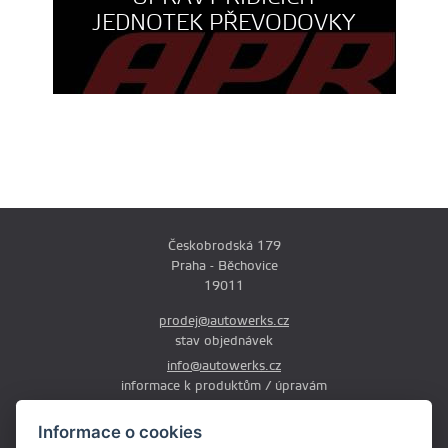
JEDNOTEK PŘEVODOVKY
Českobrodská 179
Praha - Běchovice
19011
prodej@autowerks.cz
stav objednávek
info@autowerks.cz
informace k produktům / úpravám
+420 721 121 000
Informace o cookies
Po-Čt: 9:00-12:00 a 13:00-17:00