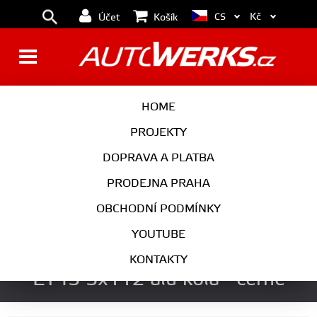
Kč
CS
Účet
Košík
BRZDY
KOLA
HOME
MOTOR
PODVOZEK
PROJEKTY
DOPRAVA A PLATBA
PŘEVODOVKA
VÝFUK
PRODEJNA PRAHA
EXTERIÉR
INTERIÉR
OBCHODNÍ PODMÍNKY
AUTOKOSMETIKA
YOUTUBE
Ispiri wheels ISR10 19x9,5
KONTAKTY
ET45 5x112 alu kola - černé