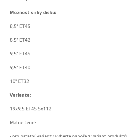
Možnost šířky disku:
8,5" ET45
8,5" ET42
9,5" ET45
9,5" ET40
10" ET32
Varianta:
19x9,5 ET45 5x112
Matně černé
- pro ostatní varianty vyberte nahoře z variant produktů