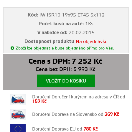
Kód:
IW-ISR10-19x95-ET45-5x112
Počet kusů na autě:
1Ks
V nabídce od:
20.02.2015
Dostupnost produktu
Na objednávku
Zboží lze objednat a bude objednáno přímo pro Vás.
Cena s DPH:
7 252
Kč
Cena bez DPH:
5 993
Kč
VLOŽIT DO KOŠÍKU
Doručení Doručení kurýrem na adresu v ČR od
159
Kč
Doručení Doprava na Slovensko od
269
Kč
Doručení Doprava EU od
780
Kč