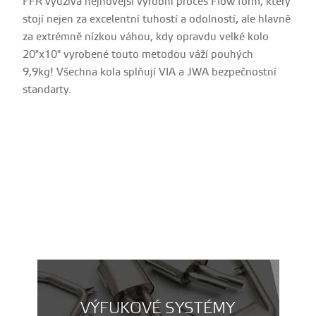
FFR využívá nejnovější výrobní proces Flow form, který
stojí nejen za excelentní tuhostí a odolností, ale hlavně
za extrémně nízkou váhou, kdy opravdu velké kolo
20"x10" vyrobené touto metodou váží pouhých
9,9kg! Všechna kola splňují VIA a JWA bezpečnostní
standarty.
VÝFUKOVÉ SYSTÉMY