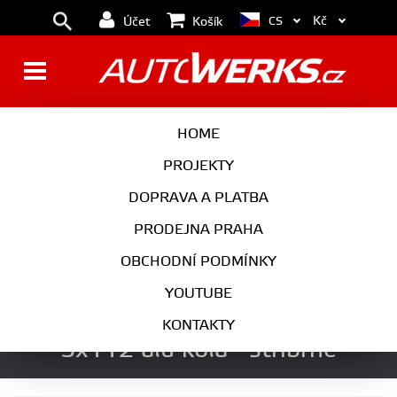
Kč
CS
Účet
Košík
BRZDY
KOLA
HOME
MOTOR
PODVOZEK
PROJEKTY
DOPRAVA A PLATBA
PŘEVODOVKA
VÝFUK
PRODEJNA PRAHA
EXTERIÉR
INTERIÉR
OBCHODNÍ PODMÍNKY
AUTOKOSMETIKA
YOUTUBE
Ispiri wheels ISR5 19x9,5 ET45
KONTAKTY
5x112 alu kola - stříbrné