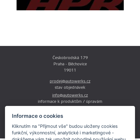
Českobrodská 179
Praha - Běchovice
19011
prodej@autowerks.cz
stav objednávek
info@autowerks.cz
informace k produktům / úpravám
+420 721 121 000
Informace o cookies
Po-Čt: 9:00-12:00 a 13:00-17:00
Kliknutím na "Přijmout vše" budou uloženy cookies
Pá: 9:00-12:00 a 13:00-16:00
funkční, výkonnostní, analytické i marketingové -
dokážeme vám tak umožnit pohodlné používání webu,