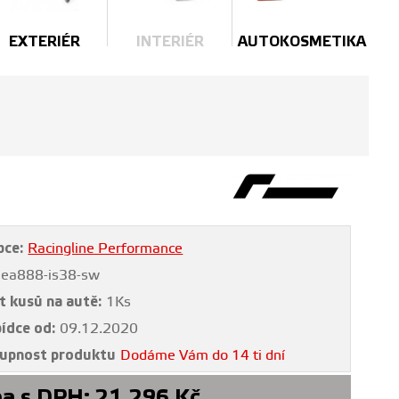
EXTERIÉR
INTERIÉR
AUTOKOSMETIKA
bce:
Racingline Performance
ea888-is38-sw
t kusů na autě:
1Ks
bídce od:
09.12.2020
upnost produktu
Dodáme Vám do 14 ti dní
a s DPH:
21 296
Kč