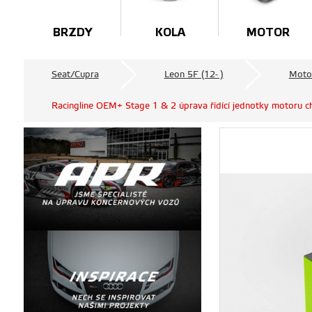
BRZDY
KOLA
MOTOR
Seat/Cupra
Leon 5F (12- )
Moto
Racingline OEM+ Stage 1 & 2 úprava řídící jednotky motoru c