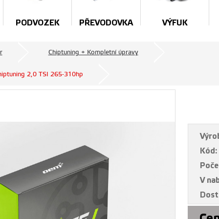
PODVOZEK
PŘEVODOVKA
VÝFUK
r
Chiptuning + Kompletní úpravy
hiptuning 2,0 TSI 265-310hp
Výro
Kód:
Poče
V na
Dost
Cen