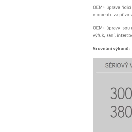
OEM+ úprava řídící
momentu za přízni
OEM+ úpravy jsou na
výfuk, sání, interco
Srovnání výkonů: