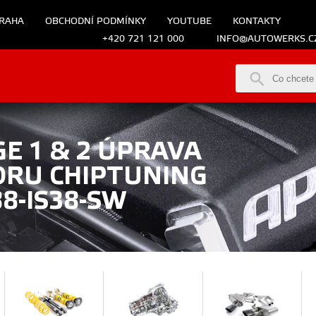
RAHA
OBCHODNÍ PODMÍNKY
YOUTUBE
KONTAKTY
+420 721 121 000
INFO@AUTOWERKS.C
E 1 & 2 ÚPRAVA
ORU CHIPTUNING
88-IS38-SW