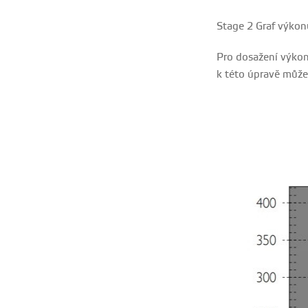
Stage 2 Graf výkon
Pro dosažení výko
k této úpravě můžet