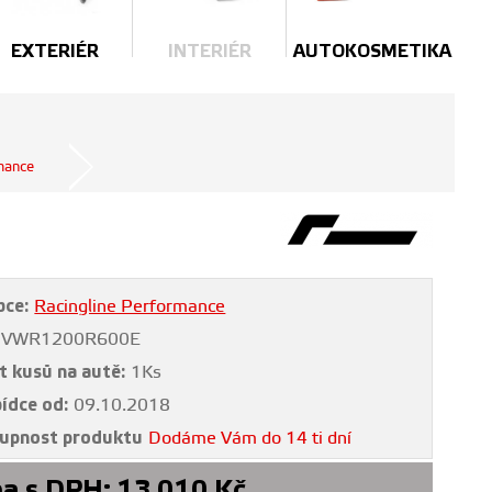
EXTERIÉR
INTERIÉR
AUTOKOSMETIKA
mance
bce:
Racingline Performance
VWR1200R600E
t kusů na autě:
1Ks
bídce od:
09.10.2018
upnost produktu
Dodáme Vám do 14 ti dní
a s DPH:
13 010
Kč