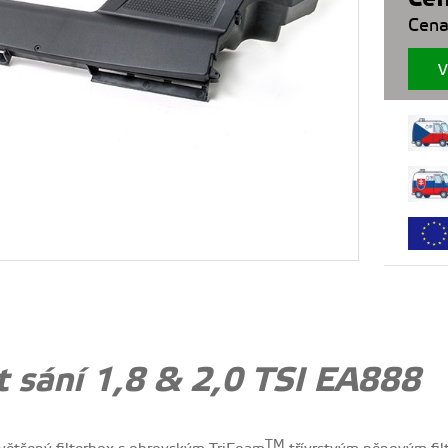
Cena
V
t sání 1,8 & 2,0 TSI EA888
TM