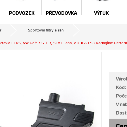
PODVOZEK
PŘEVODOVKA
VÝFUK
r
Sportovní filtry a sání
avia III RS, VW Golf 7 GTI R, SEAT Leon, AUDI A3 S3 Racingline Perfor
Výro
Kód:
Poče
V na
Dost
Cen