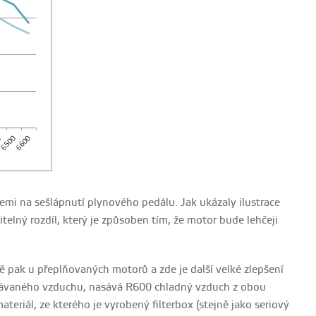
emi na sešlápnutí plynového pedálu. Jak ukázaly ilustrace
elný rozdíl, který je způsoben tím, že motor bude lehčeji
 pak u přeplňovaných motorů a zde je další velké zlepšení
asávaného vzduchu, nasává R600 chladný vzduch z obou
teriál, ze kterého je vyrobený filterbox (stejně jako seriový