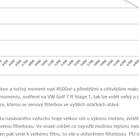
kon a točivý moment nad 4500ot s přímějšími a citlivějšími reakc
omentu, ověřené na VW Golf 7 R Stage 1, tak lze vidět velký a cit
ce, kterou se seriový filterbox ve vyšších otáčkách stává.
ta nasávaného vzduchu hraje velkou roli u výkonu motoru, zvláště
ovému filterboxu. Ve snaze udržet co nejnižší možnou teplotu n
en pak vede k velkému filtru, to vše v utěsněném filterboxu. PU ma