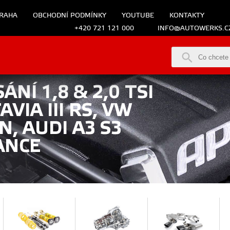
RAHA
OBCHODNÍ PODMÍNKY
YOUTUBE
KONTAKTY
+420 721 121 000
INFO@AUTOWERKS.C
NÍ 1,8 & 2,0 TSI
VIA III RS, VW
N, AUDI A3 S3
ANCE