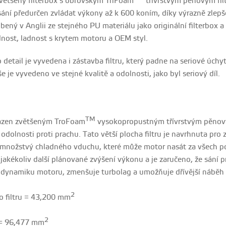
většený filterbox s obrovským TriFoam
třívrstvým pěnovým fil
it sání předurčen zvládat výkony až k 600 koním, díky výrazně z
obený v Anglii ze stejného PU materiálu jako originální filterbox
ost, ladnost s krytem motoru a OEM styl.
detail je vyvedena i zástavba filtru, který padne na seriové úchy
še je vyvedeno ve stejné kvalitě a odolnosti, jako byl seriový díl.
TM
sazen zvětšeným TroFoam
vysokopropustným třívrstvým pěnový
ší odolnosti proti prachu. Tato větší plocha filtru je navrhnuta p
ké množstvý chladného vduchu, které může motor nasát za všech 
jakékoliv další plánované zvýšení výkonu a je zaručeno, že sání p
je dynamiku motoru, zmenšuje turbolag a umožňuje dřívější nábě
2
o filtru = 43,200 mm
2
 = 96,477 mm