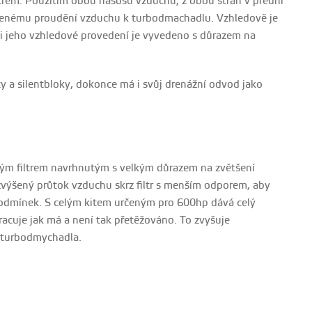
trem. Použitím obou násosů vzduchu, z obou stran v přední
lepšenému proudění vzduchu k turbodmachadlu. Vzhledově je
 a i jeho vzhledové provedení je vyvedeno s důrazem na
ty a silentbloky, dokonce má i svůj drenážní odvod jako
m filtrem navrhnutým s velkým důrazem na zvětšení
ro zvýšený průtok vzduchu skrz filtr s menším odporem, aby
podmínek. S celým kitem určeným pro 600hp dává celý
racuje jak má a není tak přetěžováno. To zvyšuje
h turbodmychadla.