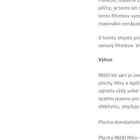
Funkční, masivně z
příčce, je tento k
tento filterbox vyr
maximální nenápadn
V tomto smyslu pro 
seriový filterbox. V
Výkon
R600 kit sání je o
plochy filtru a lep
zajistila vždy vel
systém rezervu pro 
efektivitu, zlepšu
Plocha standartníh
Plocha R600 filtru