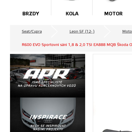
BRZDY
KOLA
MOTOR
Seat/Cupra
Leon 5F (12- )
Moto
R600 EVO Sportovní sání 1,8 & 2,0 TSI EA888 MQB Škoda Oct