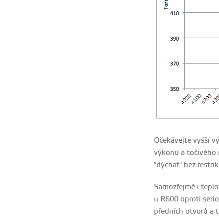
Očekávejte vyšší vý
výkonu a točivého m
"dýchat" bez restrik
Samozřejmě i teplo
u R600 oproti seri
předních otvorů a t