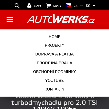
Kč
CS
Účet
Košík
BRZDY
KOLA
HOME
MOTOR
PODVOZEK
PROJEKTY
DOPRAVA A PLATBA
PŘEVODOVKA
VÝFUK
PRODEJNA PRAHA
EXTERIÉR
INTERIÉR
OBCHODNÍ PODMÍNKY
AUTOKOSMETIKA
YOUTUBE
Racingline silikonová hadice
KONTAKTY
vedení vzduchu od váhy k
turbodmychadlu pro 2.0 TSI