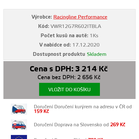
Výrobce:
Racingline Performance
Kód:
VWR12G7R602ITBLA
Počet kusů na autě:
1Ks
V nabídce od:
17.12.2020
Dostupnost produktu
Skladem
Cena s DPH:
3 214
Kč
Cena bez DPH:
2 656
Kč
VLOŽIT DO KOŠÍKU
Doručení Doručení kurýrem na adresu v ČR od
159
Kč
Doručení Doprava na Slovensko od
269
Kč