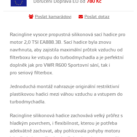
Doručení Doprava EU od
780
Kč
Poslat kamarádovi
Poslat dotaz
Racingline vysoce propustná silikonová sací hadice pro
motor 2,0 TSI EA888.3B. Sací hadice byla znovu
navrhnuta, aby zajistila maximální průtok vzduchu od
filterboxu ke vstupu do turbodmychadla a je perfektní
doplněk jak pro VWR R600 Sportovní sání, tak i
pro seriový filterbox.
Jednoduchá montáž nahrazuje originální restriktivní
plastikovou hadici mezi váhou vzduchu a vstupem do
turbodmychadla.
Racingline silikonová hadice zachovává velký průřez s
hladkým povrchem, i flexibilnost, kterou je potřeba
adekvátně zachovat, aby pohlcovala pohyby motoru