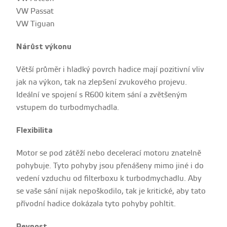
VW Passat
VW Tiguan
Nárůst výkonu
Větší průměr i hladký povrch hadice mají pozitivní vliv
jak na výkon, tak na zlepšení zvukového projevu.
Ideální ve spojení s R600 kitem sání a zvětšeným
vstupem do turbodmychadla.
Flexibilita
Motor se pod zátěží nebo decelerací motoru znatelně
pohybuje. Tyto pohyby jsou přenášeny mimo jiné i do
vedení vzduchu od filterboxu k turbodmychadlu. Aby
se vaše sání nijak nepoškodilo, tak je kritické, aby tato
přívodní hadice dokázala tyto pohyby pohltit.
Pevnost