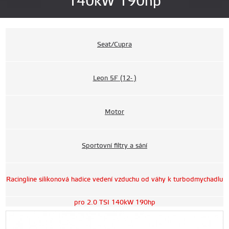
140kW 190hp
Seat/Cupra
Leon 5F (12- )
Motor
Sportovní filtry a sání
Racingline silikonová hadice vedení vzduchu od váhy k turbodmychadlu
pro 2.0 TSI 140kW 190hp