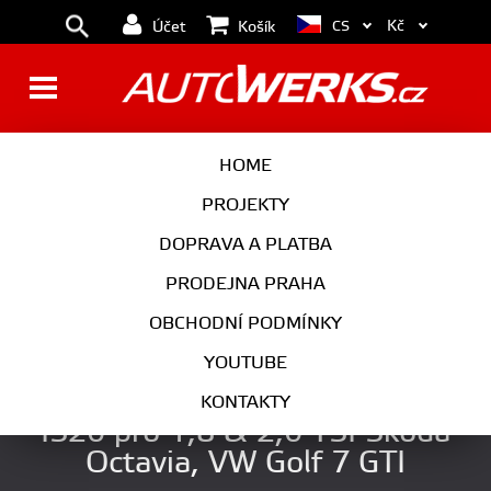
Kč
CS
Účet
Košík
BRZDY
KOLA
HOME
MOTOR
PODVOZEK
PROJEKTY
DOPRAVA A PLATBA
PŘEVODOVKA
VÝFUK
PRODEJNA PRAHA
EXTERIÉR
INTERIÉR
OBCHODNÍ PODMÍNKY
AUTOKOSMETIKA
YOUTUBE
Originální Turbodmychadlo IHI
KONTAKTY
IS20 pro 1,8 & 2,0 TSI Škoda
Octavia, VW Golf 7 GTI