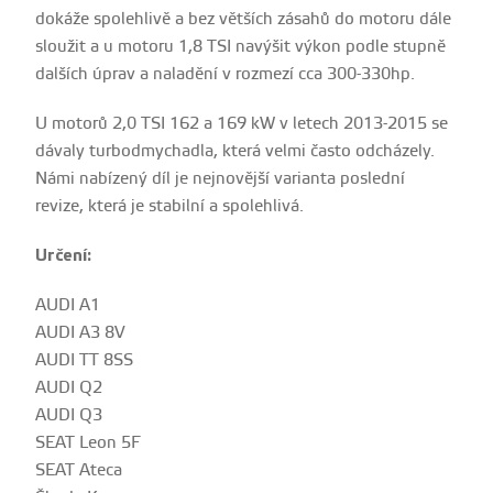
dokáže spolehlivě a bez větších zásahů do motoru dále
sloužit a u motoru 1,8 TSI navýšit výkon podle stupně
dalších úprav a naladění v rozmezí cca 300-330hp.
U motorů 2,0 TSI 162 a 169 kW v letech 2013-2015 se
dávaly turbodmychadla, která velmi často odcházely.
Námi nabízený díl je nejnovější varianta poslední
revize, která je stabilní a spolehlivá.
Určení:
AUDI A1
AUDI A3 8V
AUDI TT 8SS
AUDI Q2
AUDI Q3
SEAT Leon 5F
SEAT Ateca