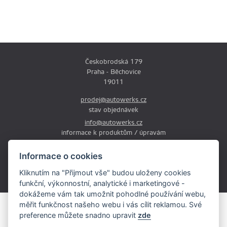
Českobrodská 179
Praha - Běchovice
19011
prodej@autowerks.cz
stav objednávek
info@autowerks.cz
informace k produktům / úpravám
+420 721 121 000
Informace o cookies
Po-Čt: 9:00-12:00 a 13:00-17:00
Kliknutím na "Přijmout vše" budou uloženy cookies
Pá: 9:00-12:00 a 13:00-16:00
funkční, výkonnostní, analytické i marketingové -
dokážeme vám tak umožnit pohodlné používání webu,
měřit funkčnost našeho webu i vás cílit reklamou. Své
Obsah stránek je majetkem provozovatele. Kopírování, zveřejňování
preference můžete snadno upravit
zde
textů či fotografii je povoleno pouze s jeho souhlasem.