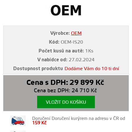
Výrobce:
OEM
Kód:
OEM-IS20
Počet kusů na autě:
1Ks
V nabídce od:
27.02.2024
Dostupnost produktu
Dodáme Vám do 10 ti dní
Cena s DPH:
29 899
Kč
Cena bez DPH:
24 710
Kč
VLOŽIT DO KOŠÍKU
Doručení Doručení kurýrem na adresu v ČR od
159
Kč