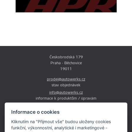
Českobrodská 179
Praha - Běchovice
19011
prodej@autowerks.cz
stav objednávek
info@autowerks.cz
informace k produktům / úpravám
+420 721 121 000
Informace o cookies
Po-Čt: 9:00-12:00 a 13:00-17:00
Kliknutím na "Přijmout vše" budou uloženy cookies
Pá: 9:00-12:00 a 13:00-16:00
funkční, výkonnostní, analytické i marketingové -