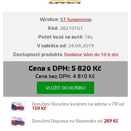
Výrobce:
ST Suspension
Kód:
28210161
Počet kusů na autě:
1Ks
V nabídce od:
24.04.2019
Dostupnost produktu
Dodáme Vám do 10 ti dní
Cena s DPH:
5 820
Kč
Cena bez DPH:
4 810
Kč
VLOŽIT DO KOŠÍKU
Doručení Doručení kurýrem na adresu v ČR od
159
Kč
Doručení Doprava na Slovensko od
269
Kč