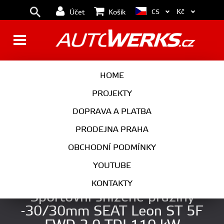
Kč
CS
Účet
Košík
BRZDY
KOLA
HOME
MOTOR
PODVOZEK
PROJEKTY
DOPRAVA A PLATBA
PŘEVODOVKA
VÝFUK
PRODEJNA PRAHA
EXTERIÉR
INTERIÉR
OBCHODNÍ PODMÍNKY
AUTOKOSMETIKA
YOUTUBE
ST suspensions by KW
KONTAKTY
Sportovní snížené pružiny
-30/30mm SEAT Leon ST 5F