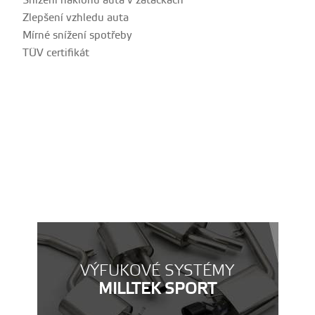
Snížení náklonů auta v zatáčkách
Zlepšení vzhledu auta
Mírné snížení spotřeby
TÜV certifikát
VÝFUKOVÉ SYSTÉMY
MILLTEK SPORT