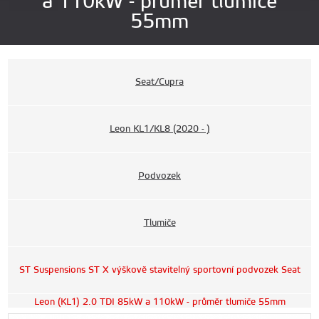
a 110kW - průměr tlumiče
55mm
Seat/Cupra
Leon KL1/KL8 (2020 - )
Podvozek
Tlumiče
ST Suspensions ST X výškově stavitelný sportovní podvozek Seat
Leon (KL1) 2.0 TDI 85kW a 110kW - průměr tlumiče 55mm