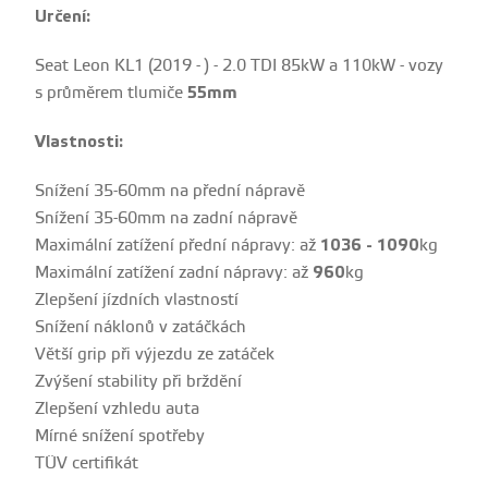
Určení:
Seat Leon KL1 (2019 - ) - 2.0 TDI 85kW a 110kW - vozy
s průměrem tlumiče
55mm
Vlastnosti:
Snížení 35-60mm na přední nápravě
Snížení 35-60mm na zadní nápravě
Maximální zatížení přední nápravy: až
1036 - 1090
kg
Maximální zatížení zadní nápravy: až
960
kg
Zlepšení jízdních vlastností
Snížení náklonů v zatáčkách
Větší grip při výjezdu ze zatáček
Zvýšení stability při brždění
Zlepšení vzhledu auta
Mírné snížení spotřeby
TÜV certifikát