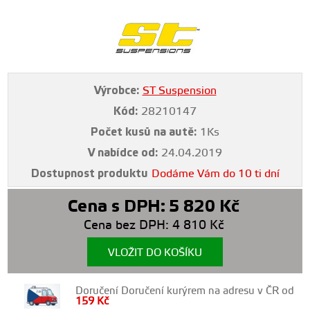
Výrobce:
ST Suspension
Kód:
28210147
Počet kusů na autě:
1Ks
V nabídce od:
24.04.2019
Dostupnost produktu
Dodáme Vám do 10 ti dní
Cena s DPH:
5 820
Kč
Cena bez DPH:
4 810
Kč
VLOŽIT DO KOŠÍKU
Doručení Doručení kurýrem na adresu v ČR od
159
Kč