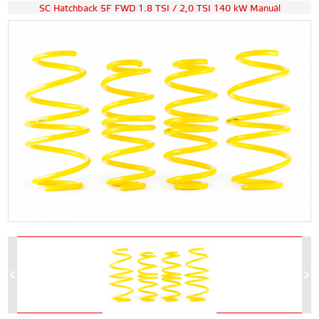
SC Hatchback 5F FWD 1.8 TSI / 2,0 TSI 140 kW Manuál