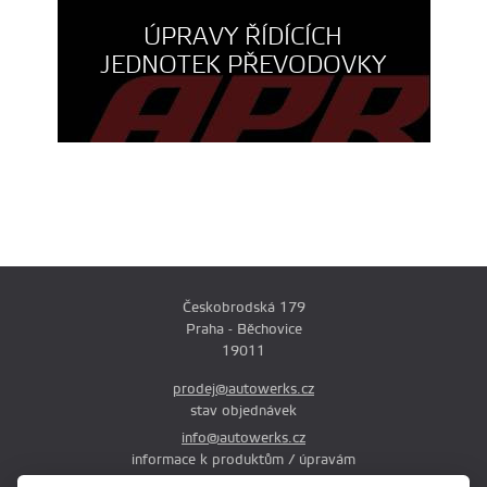
ÚPRAVY ŘÍDÍCÍCH
JEDNOTEK PŘEVODOVKY
Českobrodská 179
Praha - Běchovice
19011
prodej@autowerks.cz
stav objednávek
info@autowerks.cz
informace k produktům / úpravám
+420 721 121 000