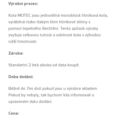
Výrobní proces:
Kola MOTEC jsou jednodílná monoblock hliníková kola,
vyráběná nízko tlakým litím hliníkové slitiny s
pomocí tepelného šlechtění. Tento způsob výroby
zvyšuje celkovou tuhost a odolnost kola s výhodou
nižší hmotnosti.
Záruka:
Standartní 2 letá záruka od data koupě.
Doba dodání:
Běžně do 7mi dnů pokud jsou u výrobce skladem.
Pokud by nebyly, tak bychom Vás informovali o
upraveném datu dodání.
Cena: