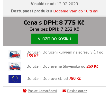
V nabídce od:
13.02.2023
Dostupnost produktu
Dodáme Vám do 10 ti dní
Cena s DPH:
8 775
Kč
Cena bez DPH:
7 252
Kč
VLOŽIT DO KOŠÍKU
Doručení Doručení kurýrem na adresu v ČR od
159
Kč
Doručení Doprava na Slovensko od
269
Kč
Doručení Doprava EU od
780
Kč
Poslat kamarádovi
Poslat dotaz