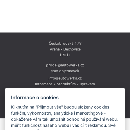
Českobrodská 179
Praha - Běchovice
19011
prodej@autowerks.cz
stav objednávek
info@autowerks.cz
informace k produktům / úpravám
+420 721 121 000
Informace o cookies
Po-Čt: 9:00-12:00 a 13:00-17:00
Kliknutím na "Přijmout vše" budou uloženy cookies
Pá: 9:00-12:00 a 13:00-16:00
funkční, výkonnostní, analytické i marketingové -
dokážeme vám tak umožnit pohodlné používání webu,
měřit funkčnost našeho webu i vás cílit reklamou. Své
Obsah stránek je majetkem provozovatele. Kopírování, zveřejňování