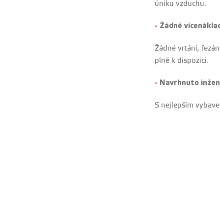
úniku vzduchu.
Žádné vícenáklad
-
Žádné vrtání, řezá
plně k dispozici.
Navrhnuto inžen
-
S nejlepším vybaven