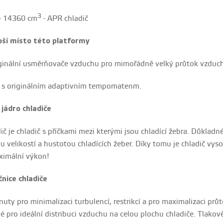
3
 - 14360 cm
- APR chladič
pší místo této platformy
iginální usměrňovače vzduchu pro mimořádně velký průtok vzduchu
 s originálním adaptivním tempomatenm.
 jádro chladiče
ič je chladič s příčkami mezi kterými jsou chladící žebra. Důkladn
u velikostí a hustotou chladících žeber. Díky tomu je chladič vyso
aximální výkon!
čnice chladiče
uty pro minimalizaci turbulencí, restrikcí a pro maximalizaci prů
é pro ideální distribuci vzduchu na celou plochu chladiče. Tlako