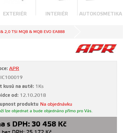
EXTERIÉR
INTERIÉR
AUTOKOSMETIKA
1.8 & 2,0 TSI MQB & MQB EVO EA888
bce:
APR
IC100019
t kusů na autě:
1Ks
bídce od:
12.10.2018
upnost produktu
Na objednávku
ží lze objednat a bude objednáno přímo pro Vás.
a s DPH:
30 458
Kč
 bez DPH:
25 172
Kč