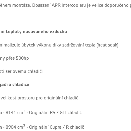
 během montáže. Dosazení APR intercooleru je velice doporučeno 
ní teploty nasávaného vzduchu
nimalizuje úbytek výkonu díky zadržování tepla (heat soak).
kony přes 500hp
ti seriovému chladiči
jádra chladiče
elikost prostoru pro originální chladič
3
cm - 8141 cm
- Originální RS / GTI chladič
3
cm - 8904 cm
- Originální Cupra / R chladič