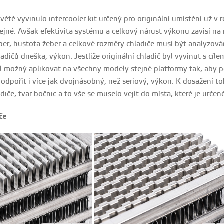
světě vyvinulo intercooler kit určený pro originální umístění u
ejné. Avšak efektivita systému a celkový nárust výkonu zavisí na 
eber, hustota žeber a celkové rozměry chladiče musí být analyzov
hladičů dneška, výkon. Jestliže originální chladič byl vyvinut s 
byl možný aplikovat na všechny modely stejné platformy tak, aby 
odpořit i více jak dvojnásobný, než seriový, výkon. K dosažení t
diče, tvar bočnic a to vše se muselo vejít do místa, které je určené
če