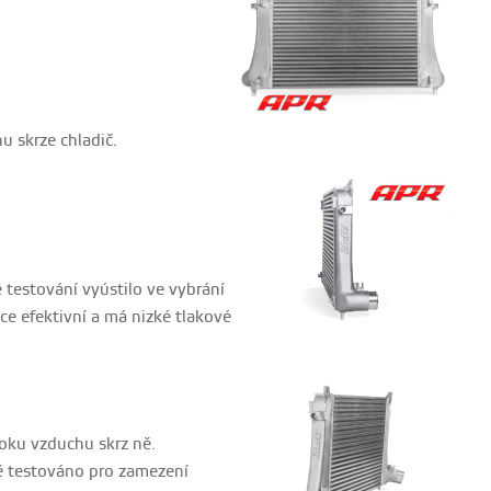
 skrze chladič.
é testování vyústilo ve vybrání
ce efektivní a má nizké tlakové
toku vzduchu skrz ně.
vě testováno pro zamezení