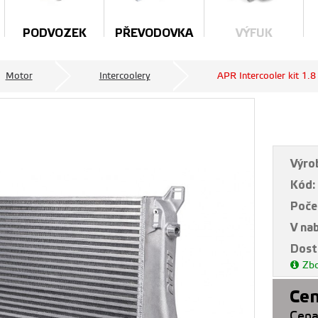
PODVOZEK
PŘEVODOVKA
VÝFUK
Motor
Intercoolery
APR Intercooler kit 
Výro
Kód:
Poče
V na
Dost
Zbo
Cen
Cena