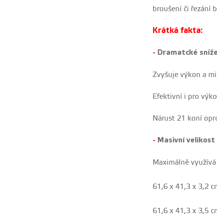
broušení či řezání
Krátká fakta:
Dramatcké sníže
-
Zvyšuje výkon a mi
Efektivní i pro vý
Nárust 21 koní opro
Masivní velikost 
-
Maximálně využívá v
61,6 x 41,3 x 3,2 
61,6 x 41,3 x 3,5 