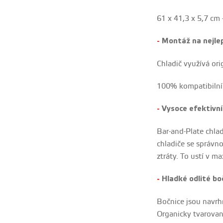
61 x 41,3 x 5,7 cm
Montáž na nejle
-
Chladič využívá or
100% kompatibilní
Vysoce efektivní
-
Bar-and-Plate chlad
chladiče se správno
ztráty. To ustí v m
Hladké odlité bo
-
Bočnice jsou navrhn
Organicky tvarovan