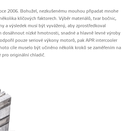
ž v roce 2006. Bohužel, nezkušenému mouhou připadat mnohe
několika klíčových faktorech. Výběr materiálů, tvar bočnic,
ány a výsledek musí být vyvážený, aby zprostředkoval
cílem dosáhnout nízké hmotnosti, snadné a hlavně levné výroby
podpořil pouze seriové výkony motorů, pak APR intercooler
ohoto cíle muselo být učiněno několik kroků se zaměřením na
 pro originální chladič.