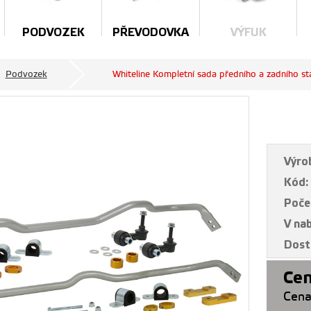
PODVOZEK
PŘEVODOVKA
VÝFUK
Podvozek
Whiteline Kompletní sada předního a zadního s
Výro
Kód:
Poče
V na
Dost
Cen
Cena