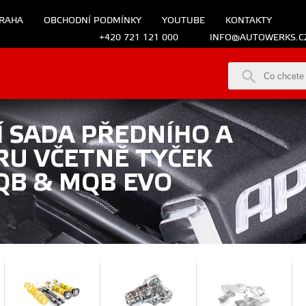
RAHA
OBCHODNÍ PODMÍNKY
YOUTUBE
KONTAKTY
+420 721 121 000
INFO@AUTOWERKS.C
 SADA PŘEDNÍHO A
RU VČETNĚ TYČEK
QB & MQB EVO