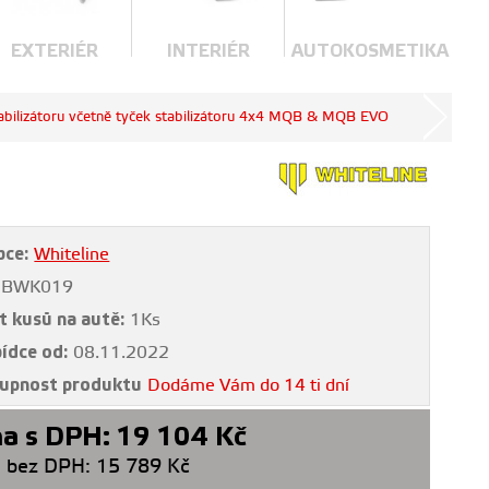
EXTERIÉR
INTERIÉR
AUTOKOSMETIKA
tabilizátoru včetně tyček stabilizátoru 4x4 MQB & MQB EVO
bce:
Whiteline
BWK019
t kusů na autě:
1Ks
bídce od:
08.11.2022
upnost produktu
Dodáme Vám do 14 ti dní
a s DPH:
19 104
Kč
 bez DPH:
15 789
Kč