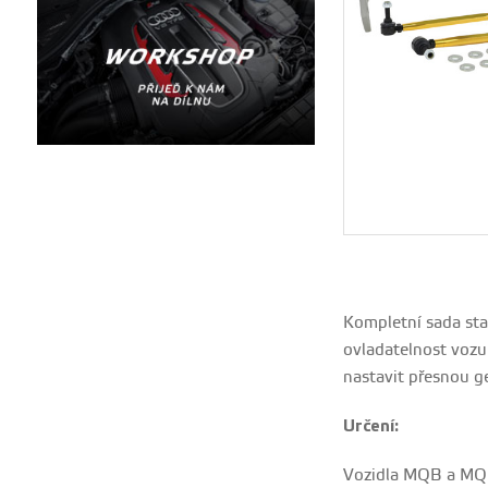
Kompletní sada stab
ovladatelnost vozu 
nastavit přesnou ge
Určení:
Vozidla MQB a MQ