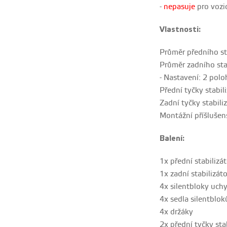
-
nepasuje
pro vozi
Vlastnosti:
Průměr předního st
Průměr zadního sta
- Nastavení: 2 polo
Přední tyčky stabil
Zadní tyčky stabili
Montážní příšlušen
Balení:
1x přední stabilizát
1x zadní stabilizáto
4x silentbloky uchy
4x sedla silentblok
4x držáky
2x přední tyčky sta