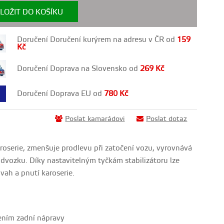
LOŽIT DO KOŠÍKU
Doručení Doručení kurýrem na adresu v ČR od
159
Kč
Doručení Doprava na Slovensko od
269
Kč
Doručení Doprava EU od
780
Kč
Poslat kamarádovi
Poslat dotaz
aroserie, zmenšuje prodlevu při zatočení vozu, vyrovnává
odvozku. Díky nastavitelným tyčkám stabilizátoru lze
vah a pnutí karoserie.
ením zadní nápravy