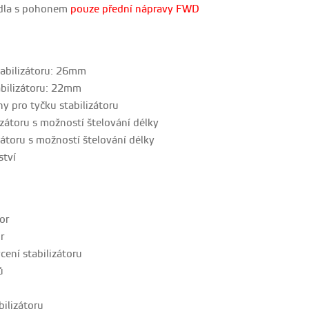
dla s pohonem
pouze přední nápravy FWD
abilizátoru: 26mm
bilizátoru: 22mm
hy pro tyčku stabilizátoru
izátoru s možností štelování délky
zátoru
s možností štelování délky
ství
or
r
cení stabilizátoru
ů
bilizátoru