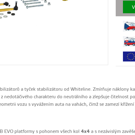
V
ilizátorů a tyček stabilizátoru od Whiteline. Zmírňuje náklony k
z nedotáčivého charakteru do neutrálního a zlepšuje čitelnost p
ometrii vozu s vyvážením auta na vahách, čímž se zamezí křížení 
B EVO platformy s pohonem všech kol
4x4
a s nezávislým zavěš