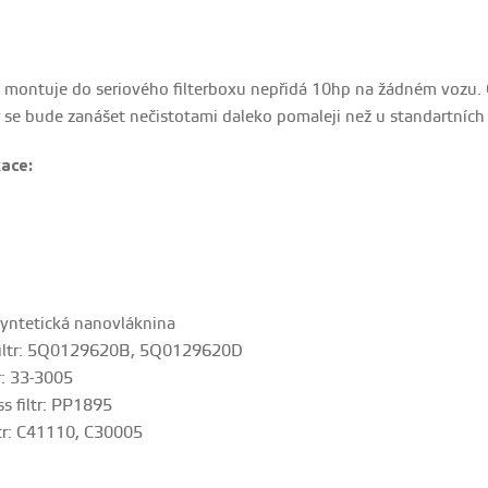
se montuje do seriového filterboxu nepřidá 10hp na žádném vozu. Co
ltr se bude zanášet nečistotami daleko pomaleji než u standartních 
ace:
yntetická nanovláknina
 filtr: 5Q0129620B, 5Q0129620D
r: 33-3005
s filtr: PP1895
tr: C41110, C30005