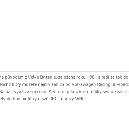
irma původem z Velké Británie, založena roku 1981 a řadí se tak do
jejichž filtry můžete najít v sáních od Volkswagen Racing, a Piperc
amair využívá speciální Aeriform pěnu, kterou díky svým kvalitá
ívalo Ramair filtry u své IIRC Imprezy WRC