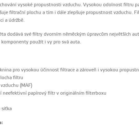
zachování vysoké propustnosti vzduchu. Vysokou odolnost filtru pa
uje filtrační plochu a tím i dále zlepšuje propustnost vzduchu. Fil
ci a údržbě.
éta dodává své filtry dvorním něměckým úpravcům největších a
 komponenty použít i vy pro svá auta.
knina pro vysokou účinnost filtrace a zároveň i vysokou propust
ocha filtru
y vzduchu (MAF)
 neefektivní papírový filtr v originálním filterboxu
 síťka
a: