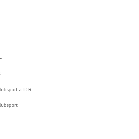
F
S
Clubsport a TCR
Clubsport