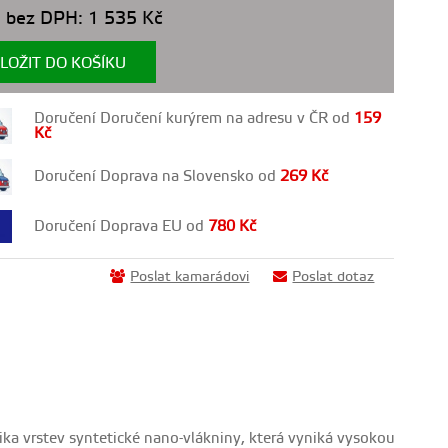
 bez DPH:
1 535
Kč
LOŽIT DO KOŠÍKU
Doručení Doručení kurýrem na adresu v ČR od
159
Kč
Doručení Doprava na Slovensko od
269
Kč
Doručení Doprava EU od
780
Kč
Poslat kamarádovi
Poslat dotaz
ka vrstev syntetické nano-vlákniny, která vyniká vysokou