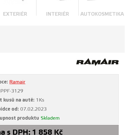
EXTERIÉR
INTERIÉR
AUTOKOSMETIKA
bce:
Ramair
PPF-3129
t kusů na autě:
1Ks
bídce od:
07.02.2023
upnost produktu
Skladem
a s DPH:
1 858
Kč