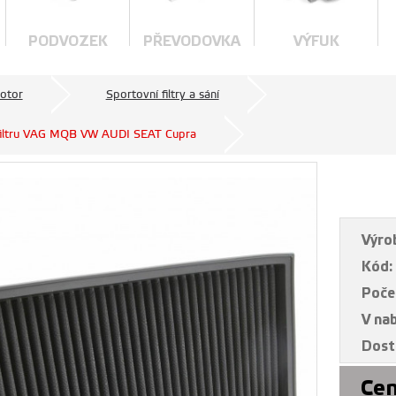
PODVOZEK
PŘEVODOVKA
VÝFUK
otor
Sportovní filtry a sání
 filtru VAG MQB VW AUDI SEAT Cupra
Výro
Kód:
Poče
V na
Dost
Cen