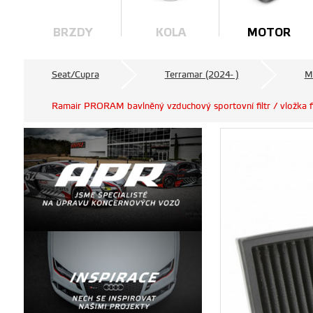
BRZDY
KOLA
MOTOR
Seat/Cupra
Terramar (2024- )
M
Ramair PRORAM bavlněný vzduchový sportovní filtr / vložka