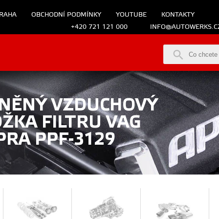
RAHA
OBCHODNÍ PODMÍNKY
YOUTUBE
KONTAKTY
+420 721 121 000
INFO@AUTOWERKS.C
LNĚNÝ VZDUCHOVÝ
OŽKA FILTRU VAG
PRA PPF-3129