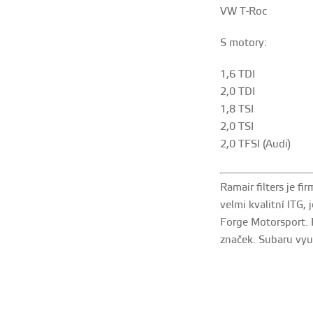
VW T-Roc
S motory:
1,6 TDI
2,0 TDI
1,8 TSI
2,0 TSI
2,0 TFSI (Audi)
Ramair filters je f
velmi kvalitní ITG, 
Forge Motorsport. R
značek. Subaru využ