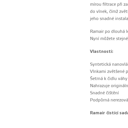
mírou filtrace při 
do vlnek, čímž zvětš
jeho snadné instala
Ramair po dlouhá l
Nyní můžete stejné
Vlastnosti:
Syntetická nanovlá
Vlnkami zvětšené pl
Šetrná k čidlu váh
Nahrazuje originální
Snadné čištění
Podpůrná nerezová
Ramair čistící sad