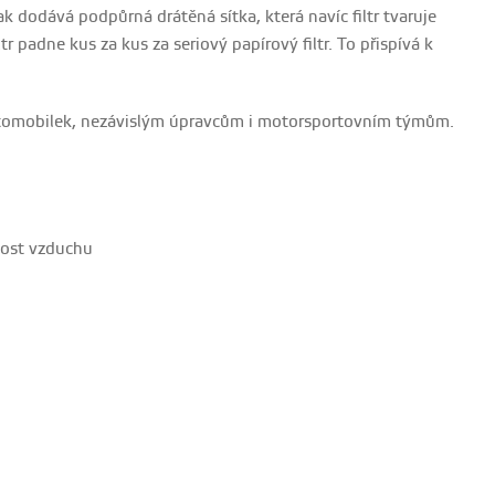
k dodává podpůrná drátěná sítka, která navíc filtr tvaruje
tr padne kus za kus za seriový papírový filtr. To přispívá k
utomobilek, nezávislým úpravcům i motorsportovním týmům.
nost vzduchu