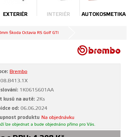
EXTERIÉR
INTERIÉR
AUTOKOSMETIKA
0mm Škoda Octavia RS Golf GTI
bce:
Brembo
08.B413.1X
slování:
1K0615601AA
t kusů na autě:
2Ks
bídce od:
06.06.2024
upnost produktu
Na objednávku
ží lze objednat a bude objednáno přímo pro Vás.