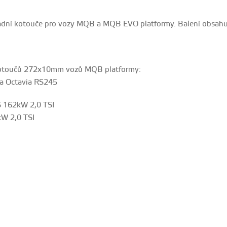
adní kotouče pro vozy MQB a MQB EVO platformy. Balení obsahu
kotoučů 272x10mm vozů MQB platformy:
da Octavia RS245
S 162kW 2,0 TSI
kW 2,0 TSI