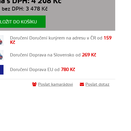
a s DPH:
4 208
Kč
 bez DPH:
3 478
Kč
LOŽIT DO KOŠÍKU
Doručení Doručení kurýrem na adresu v ČR od
159
Kč
Doručení Doprava na Slovensko od
269
Kč
Doručení Doprava EU od
780
Kč
Poslat kamarádovi
Poslat dotaz