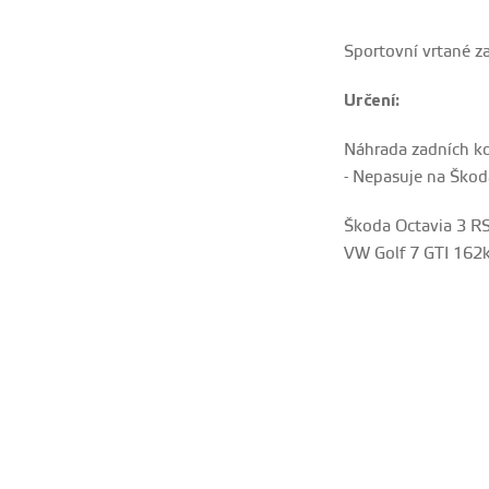
Sportovní vrtané z
Určení:
Náhrada zadních 
- Nepasuje na Ško
Škoda Octavia 3 R
VW Golf 7 GTI 162