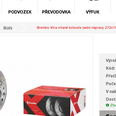
PODVOZEK
PŘEVODOVKA
VÝFUK
Brzdy
Brembo Xtra vrtané kotouče zadní nápravy 272x1
Výro
Kód:
Přečí
Poče
V na
Dost
Zbo