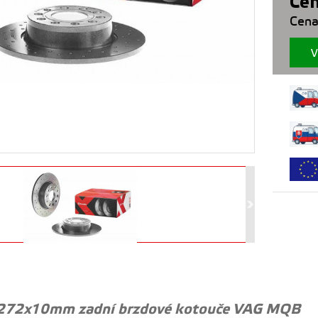
Cen
Cena
V
272x10mm zadní brzdové kotouče VAG MQB