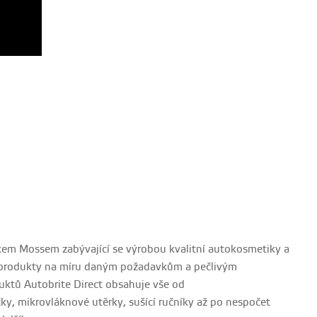
rkem Mossem zabývající se výrobou kvalitní autokosmetiky a
jí produkty na míru daným požadavkům a pečlivým
uktů Autobrite Direct obsahuje vše od
ky, mikrovláknové utěrky, sušící ručníky až po nespočet