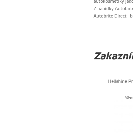
autokosmetiky jako
Z nabídky Autobrite 
Autobrite Direct - 
Zakazník
Hellshine Pr
AB-pr