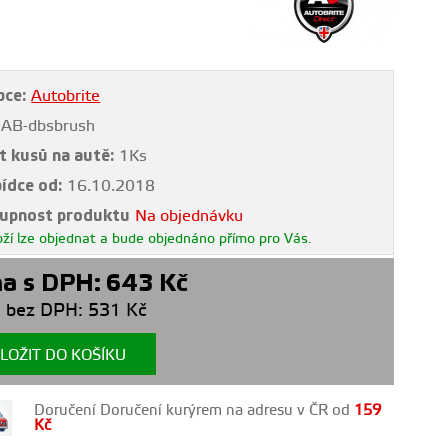
bce:
Autobrite
AB-dbsbrush
t kusů na autě:
1Ks
bídce od:
16.10.2018
upnost produktu
Na objednávku
ží lze objednat a bude objednáno přímo pro Vás.
a s DPH:
643
Kč
 bez DPH:
531
Kč
LOŽIT DO KOŠÍKU
Doručení Doručení kurýrem na adresu v ČR od
159
Kč