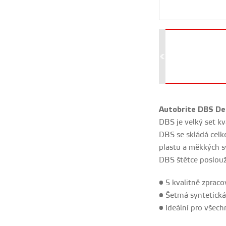
Autobrite DBS Det
DBS je velký set kv
DBS se skládá celk
plastu a měkkých sy
DBS štětce poslouží
• 5 kvalitně zprac
• Šetrná syntetická
• Ideální pro všech