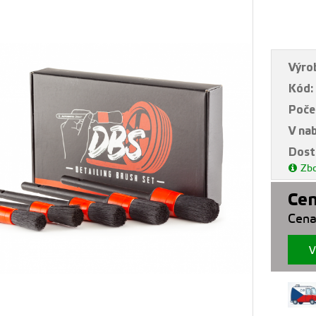
Výro
Kód:
Poče
V na
Dost
Zbo
Cen
Cena
V