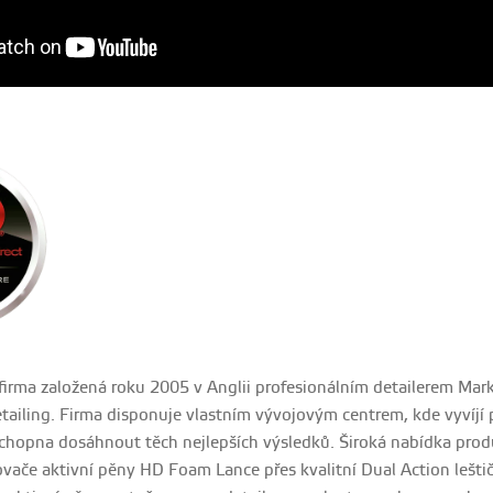
e firma založená roku 2005 v Anglii profesionálním detailerem Ma
detailing. Firma disponuje vlastním vývojovým centrem, kde vyví
schopna dosáhnout těch nejlepších výsledků. Široká nabídka prod
vače aktivní pěny HD Foam Lance přes kvalitní Dual Action leštič