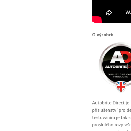
O výrobci:
Autobrite Direct j
příslušenství pro 
testováním je tak 
proslulého rozprašo