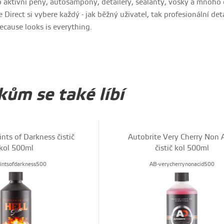
 aktivní pěny, autošampony, detailery, sealanty, vosky a mnoho 
Direct si vybere každý - jak běžný uživatel, tak profesionální deta
because looks is everything.
ům se také líbí
ints of Darkness čistič
Autobrite Very Cherry Non 
kol 500ml
čistič kol 500ml
intsofdarkness500
AB-verycherrynonacid500