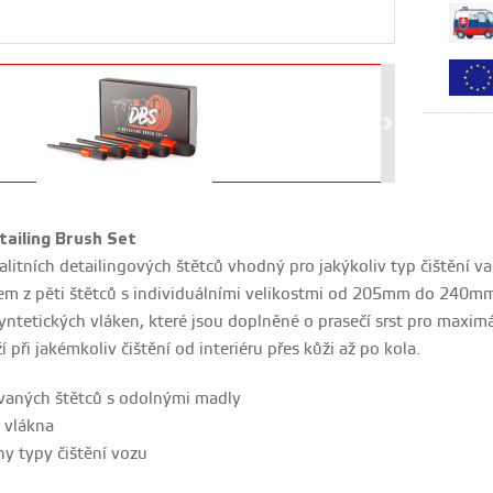
ailing Brush Set
alitních detailingových štětců vhodný pro jakýkoliv typ čištění 
em z pěti štětců s individuálními velikostmi od 205mm do 240mm
ntetických vláken, které jsou doplněné o prasečí srst pro maximá
 při jakémkoliv čištění od interiéru přes kůži až po kola.
ovaných štětců s odolnými madly
 vlákna
ny typy čištění vozu