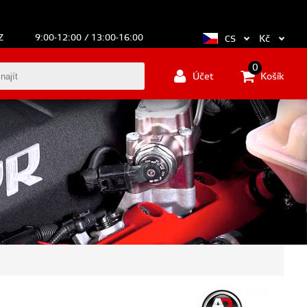
Z
9:00-12:00 / 13:00-16:00
Kč
CS
0
Účet
Košík