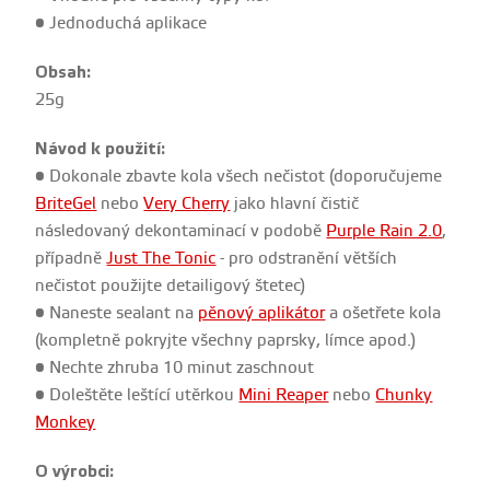
• Jednoduchá aplikace
Obsah:
25g
Návod k použití:
• Dokonale zbavte kola všech nečistot (doporučujeme
BriteGel
nebo
Very Cherry
jako hlavní čistič
následovaný dekontaminací v podobě
Purple Rain 2.0
,
případně
Just The Tonic
- pro odstranění větších
nečistot použijte detailigový štetec)
• Naneste sealant na
pěnový aplikátor
a ošetřete kola
(kompletně pokryjte všechny paprsky, límce apod.)
• Nechte zhruba 10 minut zaschnout
• Doleštěte leštící utěrkou
Mini Reaper
nebo
Chunky
Monkey
O výrobci: