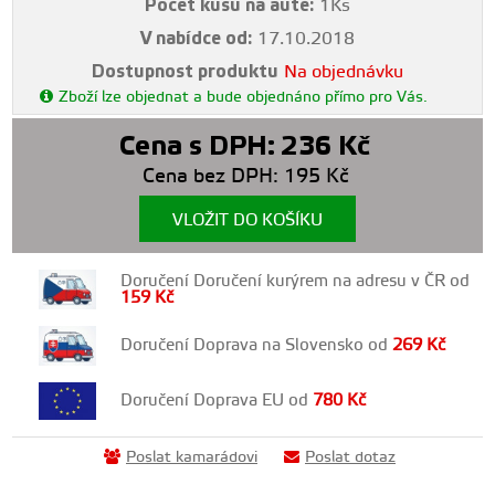
Počet kusů na autě:
1Ks
V nabídce od:
17.10.2018
Dostupnost produktu
Na objednávku
Zboží lze objednat a bude objednáno přímo pro Vás.
Cena s DPH:
236
Kč
Cena bez DPH:
195
Kč
VLOŽIT DO KOŠÍKU
Doručení Doručení kurýrem na adresu v ČR od
159
Kč
Doručení Doprava na Slovensko od
269
Kč
Doručení Doprava EU od
780
Kč
Poslat kamarádovi
Poslat dotaz