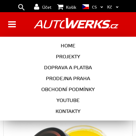
Kč
CS
Účet
Košík
Hellshine Whe'elzebub sealant
HOME
na kola 25g
PROJEKTY
DOPRAVA A PLATBA
PRODEJNA PRAHA
Škoda
OBCHODNÍ PODMÍNKY
YOUTUBE
Hellshine Whe'elzebub sealant na kola 25g
KONTAKTY