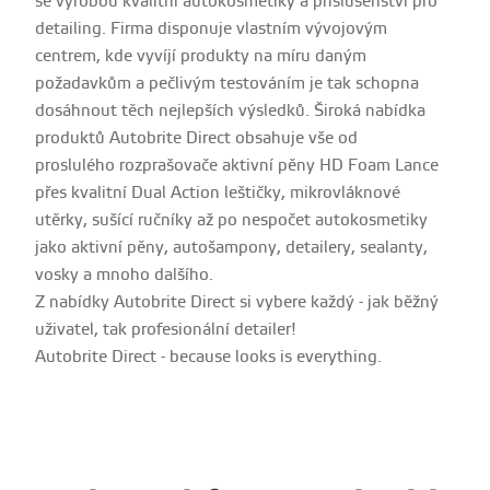
se výrobou kvalitní autokosmetiky a příslušenství pro
detailing. Firma disponuje vlastním vývojovým
centrem, kde vyvíjí produkty na míru daným
požadavkům a pečlivým testováním je tak schopna
dosáhnout těch nejlepších výsledků. Široká nabídka
produktů Autobrite Direct obsahuje vše od
proslulého rozprašovače aktivní pěny HD Foam Lance
přes kvalitní Dual Action leštičky, mikrovláknové
utěrky, sušící ručníky až po nespočet autokosmetiky
jako aktivní pěny, autošampony, detailery, sealanty,
vosky a mnoho dalšího.
Z nabídky Autobrite Direct si vybere každý - jak běžný
uživatel, tak profesionální detailer!
Autobrite Direct - because looks is everything.