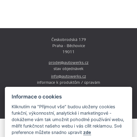
Českobrodská 179
Praha - Běchovice
19011
prodej@autowerks.cz
stav objednávek
info@autowerks.cz
informace k produktům / úpravám
+420 721 121 000
Informace o cookies
Po-Čt: 9:00-12:00 a 13:00-17:00
Kliknutím na "Přijmout vše" budou uloženy cookies
Pá: 9:00-12:00 a 13:00-16:00
funkční, výkonnostní, analytické i marketingové -
dokážeme vám tak umožnit pohodlné používání webu,
měřit funkčnost našeho webu i vás cílit reklamou. Své
Obsah stránek je majetkem provozovatele. Kopírování, zveřejňování
preference můžete snadno upravit
zde
textů či fotografii je povoleno pouze s jeho souhlasem.