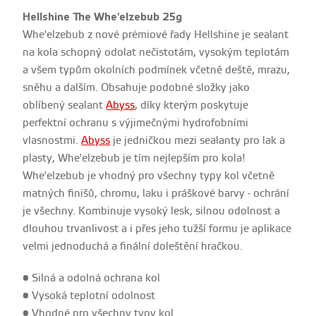
Hellshine The Whe'elzebub 25g
Whe'elzebub z nové prémiové řady Hellshine je sealant
na kola schopný odolat nečistotám, vysokým teplotám
a všem typům okolních podmínek včetně deště, mrazu,
sněhu a dalším. Obsahuje podobné složky jako
oblíbený sealant
Abyss
, díky kterým poskytuje
perfektní ochranu s výjimečnými hydrofobními
vlasnostmi.
Abyss
je jedničkou mezi sealanty pro lak a
plasty, Whe'elzebub je tím nejlepším pro kola!
Whe'elzebub je vhodný pro všechny typy kol včetně
matných finišů, chromu, laku i práškové barvy - ochrání
je všechny. Kombinuje vysoký lesk, silnou odolnost a
dlouhou trvanlivost a i přes jeho tužší formu je aplikace
velmi jednoduchá a finální doleštění hračkou.
• Silná a odolná ochrana kol
• Vysoká teplotní odolnost
• Vhodné pro všechny typy kol