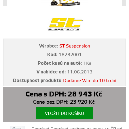
Výrobce:
ST Suspension
Kód:
18282001
Počet kusů na autě:
1Ks
V nabídce od:
11.06.2013
Dostupnost produktu
Dodáme Vám do 10 ti dní
Cena s DPH:
28 943
Kč
Cena bez DPH:
23 920
Kč
VLOŽIT DO KOŠÍKU