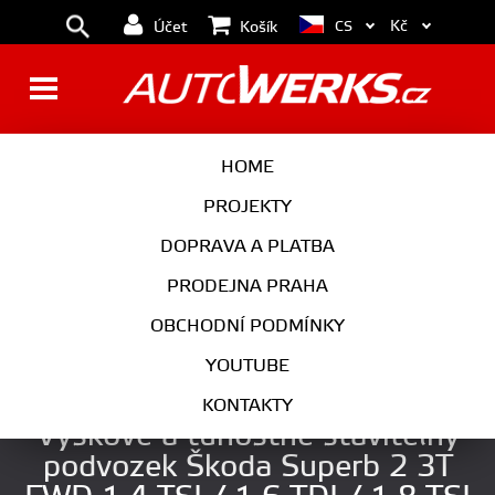
Kč
CS
Účet
Košík
BRZDY
KOLA
HOME
MOTOR
PODVOZEK
PROJEKTY
DOPRAVA A PLATBA
PŘEVODOVKA
VÝFUK
PRODEJNA PRAHA
EXTERIÉR
INTERIÉR
OBCHODNÍ PODMÍNKY
AUTOKOSMETIKA
YOUTUBE
ST Suspensions XA by KW
KONTAKTY
Výškově a tuhostně stavitelný
podvozek Škoda Superb 2 3T