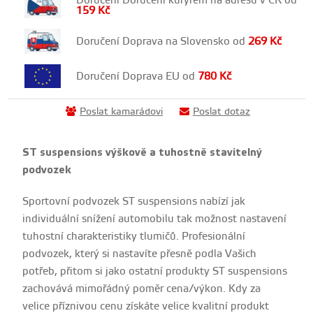
Doručení Doručení kurýrem na adresu v ČR od
159
Kč
Doručení Doprava na Slovensko od
269
Kč
Doručení Doprava EU od
780
Kč
Poslat kamarádovi
Poslat dotaz
ST suspensions výškově a tuhostně stavitelný
podvozek
Sportovní podvozek ST suspensions nabízí jak
individuální snížení automobilu tak možnost nastavení
tuhostní charakteristiky tlumičů. Profesionální
podvozek, který si nastavíte přesně podla Vašich
potřeb, přitom si jako ostatní produkty ST suspensions
zachovává mimořádný poměr cena/výkon. Kdy za
velice příznivou cenu získáte velice kvalitní produkt