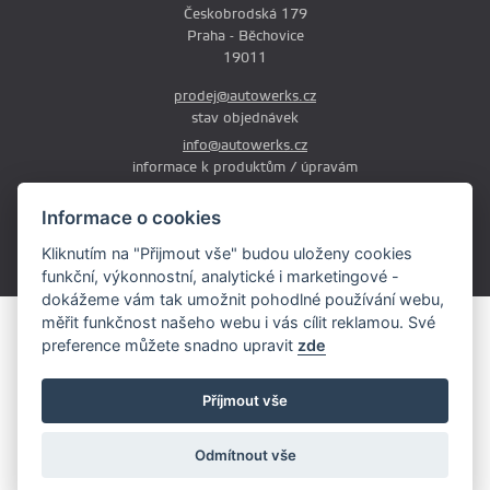
Českobrodská 179
Praha - Běchovice
19011
prodej@autowerks.cz
stav objednávek
info@autowerks.cz
informace k produktům / úpravám
+420 721 121 000
Informace o cookies
Po-Čt: 9:00-12:00 a 13:00-17:00
Kliknutím na "Přijmout vše" budou uloženy cookies
Pá: 9:00-12:00 a 13:00-16:00
funkční, výkonnostní, analytické i marketingové -
dokážeme vám tak umožnit pohodlné používání webu,
měřit funkčnost našeho webu i vás cílit reklamou. Své
Obsah stránek je majetkem provozovatele. Kopírování, zveřejňování
preference můžete snadno upravit
zde
textů či fotografii je povoleno pouze s jeho souhlasem.
Copyright © 2026 AutoWerks.cz
Příjmout vše
Všechna práva vyhrazena
Cookie
Odmítnout vše