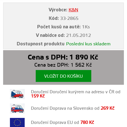
Výrobce:
K&N
Kód:
33-2865
Počet kusů na autě:
1Ks
V nabídce od:
21.05.2012
Dostupnost produktu
Poslední kus skladem
Cena s DPH:
1 890
Kč
Cena bez DPH:
1 562
Kč
VLOŽIT DO KOŠÍKU
Doručení Doručení kurýrem na adresu v ČR od
159
Kč
Doručení Doprava na Slovensko od
269
Kč
Doručení Doprava EU od
780
Kč