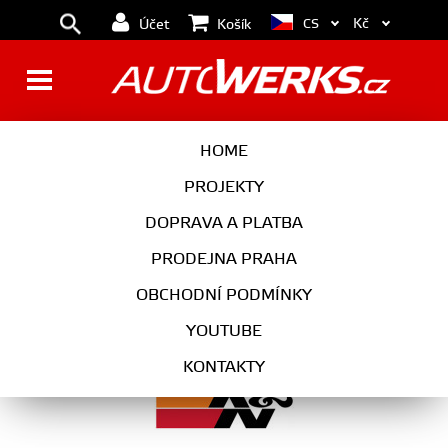
Kč
CS
Účet
Košík
K&N vložka filtru do filterboxu
HOME
PROJEKTY
DOPRAVA A PLATBA
Univerzální díly
PRODEJNA PRAHA
OBCHODNÍ PODMÍNKY
K&N vložka filtru do filterboxu
YOUTUBE
KONTAKTY