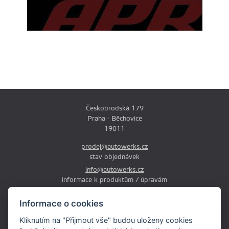
Českobrodská 179
Praha - Běchovice
19011
prodej@autowerks.cz
stav objednávek
info@autowerks.cz
informace k produktům / úpravám
+420 721 121 000
Informace o cookies
Po-Čt: 9:00-12:00 a 13:00-17:00
Kliknutím na "Přijmout vše" budou uloženy cookies
Pá: 9:00-12:00 a 13:00-16:00