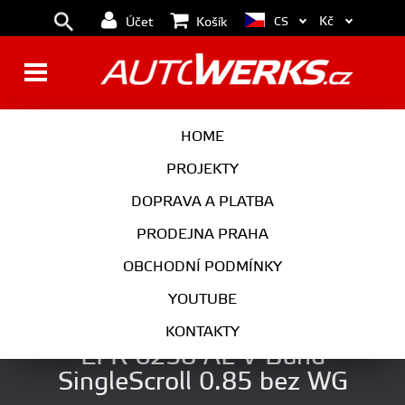
Kč
CS
Účet
Košík
BRZDY
KOLA
HOME
MOTOR
PODVOZEK
PROJEKTY
DOPRAVA A PLATBA
PŘEVODOVKA
VÝFUK
PRODEJNA PRAHA
EXTERIÉR
INTERIÉR
OBCHODNÍ PODMÍNKY
AUTOKOSMETIKA
YOUTUBE
Turbodmychadlo BorgWarner
KONTAKTY
EFR 6258 AL V-Band
SingleScroll 0.85 bez WG