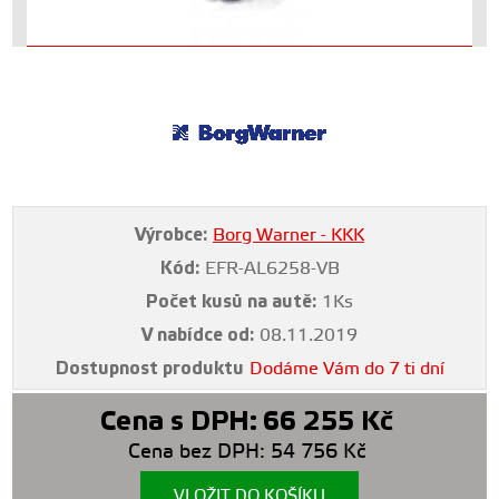
Výrobce:
Borg Warner - KKK
Kód:
EFR-AL6258-VB
Počet kusů na autě:
1Ks
V nabídce od:
08.11.2019
Dostupnost produktu
Dodáme Vám do 7 ti dní
Cena s DPH:
66 255
Kč
Cena bez DPH:
54 756
Kč
VLOŽIT DO KOŠÍKU