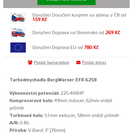
Doručení Doručení kurýrem na adresu v ČR od
159
Kč
Doručení Doprava na Slovensko od
269
Kč
Doručení Doprava EU od
780
Kč
Poslat kamarádovi
Poslat dotaz
Turbodmychadlo BorgWarner EFR 6258
Výkonnostní potenciál:
225-400HP
Kompresorové kolo:
49mm inducer, 62mm vnější
průměr
Turbínové kolo:
51mm exducer, 58mm vnější průměr
A/R:
0.85
Příruba:
V-Band 3" (76mm)