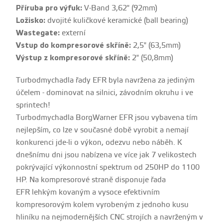
Příruba pro výfuk:
V-Band 3,62" (92mm)
Ložisko:
dvojité kuličkové keramické (ball bearing)
Wastegate:
externí
Vstup do kompresorové skříně:
2,5" (63,5mm)
Výstup z kompresorové skříně:
2" (50,8mm)
Turbodmychadla řady EFR byla navržena za jediným
účelem - dominovat na silnici, závodním okruhu i ve
sprintech!
Turbodmychadla BorgWarner EFR jsou vybavena tím
nejlepším, co lze v současné době vyrobit a nemají
konkurenci jde-li o výkon, odezvu nebo náběh. K
dnešnímu dni jsou nabízena ve více jak 7 velikostech
pokrývající výkonnostní spektrum od 250HP do 1100
HP. Na kompresorové straně disponuje řada
EFR
lehkým
kovaným a vysoce efektivním
kompresorovým kolem vyrobeným z jednoho kusu
hliníku na nejmodernějších CNC strojích a navrženým v