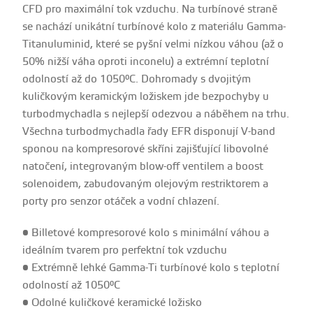
CFD pro maximální tok vzduchu. Na turbínové straně
se nachází unikátní turbínové kolo z materiálu Gamma-
Titanuluminid, které se pyšní velmi nízkou váhou (až o
50% nižší váha oproti inconelu) a extrémní teplotní
odolností až do 1050°C. Dohromady s dvojitým
kuličkovým keramickým ložiskem jde bezpochyby u
turbodmychadla s nejlepší odezvou a náběhem na trhu.
Všechna turbodmychadla řady EFR disponují V-band
sponou na kompresorové skříni zajišťující libovolné
natočení, integrovaným blow-off ventilem a boost
solenoidem, zabudovaným olejovým restriktorem a
porty pro senzor otáček a vodní chlazení.
• Billetové kompresorové kolo s minimální váhou a
ideálním tvarem pro perfektní tok vzduchu
• Extrémně lehké Gamma-Ti turbínové kolo s teplotní
odolností až 1050°C
• Odolné kuličkové keramické ložisko