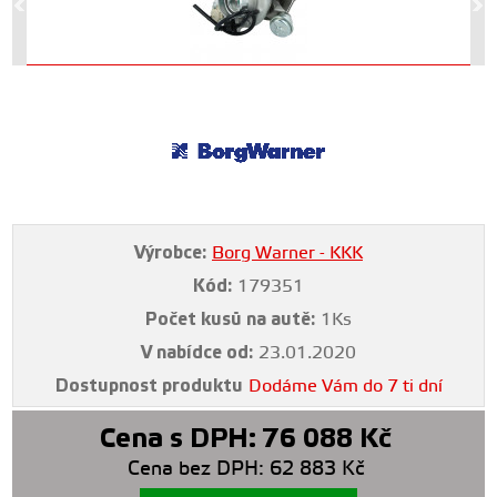
Výrobce:
Borg Warner - KKK
Kód:
179351
Počet kusů na autě:
1Ks
V nabídce od:
23.01.2020
Dostupnost produktu
Dodáme Vám do 7 ti dní
Cena s DPH:
76 088
Kč
Cena bez DPH:
62 883
Kč