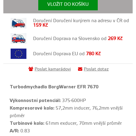
VLOŽIT DO KOŠÍKU
Doručení Doručení kurýrem na adresu v ČR od
159
Kč
Doručení Doprava na Slovensko od
269
Kč
Doručení Doprava EU od
780
Kč
Poslat kamarádovi
Poslat dotaz
Turbodmychadlo BorgWarner EFR 7670
Výkonnostní potenciál:
375-600HP
Kompresorové kolo:
57,2mm inducer, 76,2mm vnější
průměr
Turbínové kolo:
61mm exducer, 70mm vnější průměr
A/R:
0.83