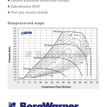
• Odolné kuličkové keramické ložisko
• Zabudovaný BOV
• Port pro senzor otáček
Kompresorová mapa