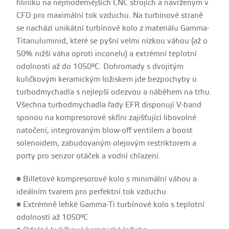
hliníku na nejmodernějších CNC strojích a navrženým v
CFD pro maximální tok vzduchu. Na turbínové straně
se nachází unikátní turbínové kolo z materiálu Gamma-
Titanuluminid, které se pyšní velmi nízkou váhou (až o
50% nižší váha oproti inconelu) a extrémní teplotní
odolností až do 1050°C. Dohromady s dvojitým
kuličkovým keramickým ložiskem jde bezpochyby u
turbodmychadla s nejlepší odezvou a náběhem na trhu.
Všechna turbodmychadla řady EFR disponují V-band
sponou na kompresorové skříni zajišťující libovolné
natočení, integrovaným blow-off ventilem a boost
solenoidem, zabudovaným olejovým restriktorem a
porty pro senzor otáček a vodní chlazení.
• Billetové kompresorové kolo s minimální váhou a
ideálním tvarem pro perfektní tok vzduchu
• Extrémně lehké Gamma-Ti turbínové kolo s teplotní
odolností až 1050°C