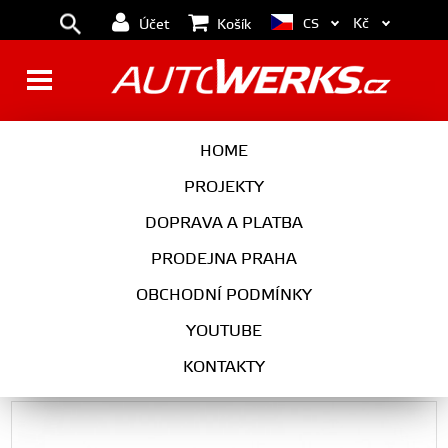
Kč
CS
Účet
Košík
Turbodmychadlo BorgWarner
HOME
EFR 7670 T3 SingleScroll 0.83
PROJEKTY
s WG
DOPRAVA A PLATBA
PRODEJNA PRAHA
OBCHODNÍ PODMÍNKY
Univerzální díly
YOUTUBE
Turbodmychadlo BorgWarner EFR 7670 T3 SingleScroll 0.83 s WG
KONTAKTY