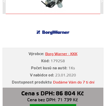
Výrobce:
Borg Warner - KKK
Kód:
179258
Počet kusů na autě:
1Ks
V nabídce od:
23.01.2020
Dostupnost produktu
Dodáme Vám do 7 ti dní
Cena s DPH:
86 804
Kč
Cena bez DPH:
71 739
Kč