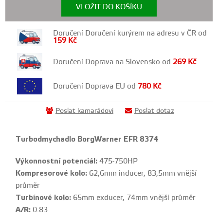
VLOŽIT DO KOŠÍKU
Doručení Doručení kurýrem na adresu v ČR od
159
Kč
Doručení Doprava na Slovensko od
269
Kč
Doručení Doprava EU od
780
Kč
Poslat kamarádovi
Poslat dotaz
Turbodmychadlo BorgWarner EFR 8374
Výkonnostní potenciál:
475-750HP
Kompresorové kolo:
62,6mm inducer, 83,5mm vnější
průměr
Turbínové kolo:
65mm exducer, 74mm vnější průměr
A/R:
0.83