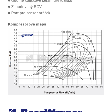
• Odolné kuličkové keramické ložisko
• Zabudovaný BOV
• Port pro senzor otáček
Kompresorová mapa