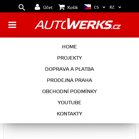
Kč
CS
Účet
Košík
Turbodmychadlo BorgWarner
HOME
EFR 8374 T3 SingleScroll 0.83
PROJEKTY
s WG
DOPRAVA A PLATBA
PRODEJNA PRAHA
OBCHODNÍ PODMÍNKY
Univerzální díly
YOUTUBE
Turbodmychadlo BorgWarner EFR 8374 T3 SingleScroll 0.83 s WG
KONTAKTY