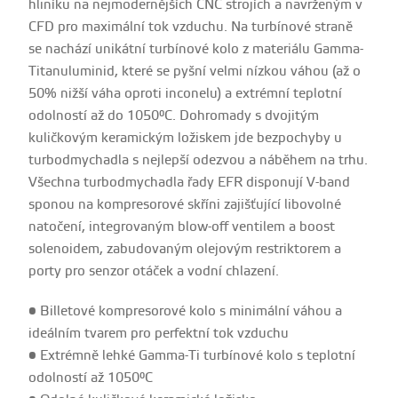
hliníku na nejmodernějších CNC strojích a navrženým v
CFD pro maximální tok vzduchu. Na turbínové straně
se nachází unikátní turbínové kolo z materiálu Gamma-
Titanuluminid, které se pyšní velmi nízkou váhou (až o
50% nižší váha oproti inconelu) a extrémní teplotní
odolností až do 1050°C. Dohromady s dvojitým
kuličkovým keramickým ložiskem jde bezpochyby u
turbodmychadla s nejlepší odezvou a náběhem na trhu.
Všechna turbodmychadla řady EFR disponují V-band
sponou na kompresorové skříni zajišťující libovolné
natočení, integrovaným blow-off ventilem a boost
solenoidem, zabudovaným olejovým restriktorem a
porty pro senzor otáček a vodní chlazení.
• Billetové kompresorové kolo s minimální váhou a
ideálním tvarem pro perfektní tok vzduchu
• Extrémně lehké Gamma-Ti turbínové kolo s teplotní
odolností až 1050°C