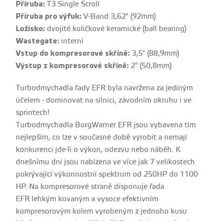
Příruba:
T3 Single Scroll
Příruba pro výfuk:
V-Band 3,62" (92mm)
Ložisko:
dvojité kuličkové keramické (ball bearing)
Wastegate:
interní
Vstup do kompresorové skříně:
3,5" (88,9mm)
Výstup z kompresorové skříně:
2" (50,8mm)
Turbodmychadla řady EFR byla navržena za jediným
účelem - dominovat na silnici, závodním okruhu i ve
sprintech!
Turbodmychadla BorgWarner EFR jsou vybavena tím
nejlepším, co lze v současné době vyrobit a nemají
konkurenci jde-li o výkon, odezvu nebo náběh. K
dnešnímu dni jsou nabízena ve více jak 7 velikostech
pokrývající výkonnostní spektrum od 250HP do 1100
HP. Na kompresorové straně disponuje řada
EFR
lehkým
kovaným a vysoce efektivním
kompresorovým kolem vyrobeným z jednoho kusu