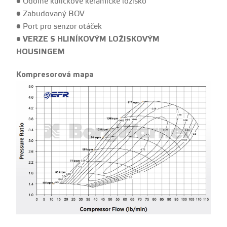
• Odolné kuličkové keramické ložisko
• Zabudovaný BOV
• Port pro senzor otáček
• VERZE S HLINÍKOVÝM LOŽISKOVÝM
HOUSINGEM
Kompresorová mapa