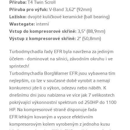
Příruba:
T4 Twin Scroll
Příruba pro výfuk:
V-Band 3,62" (92mm)
Ložisko:
dvojité kuličkové keramické (ball bearing)
Wastegate:
interní
Vstup do kompresorové skříně:
3,5" (88,9mm)
Výstup z kompresorové skříně:
2" (50,8mm)
Turbodmychadla řady EFR byla navržena za jediným
účelem - dominovat na silnici, závodním okruhu i ve
sprintech!
Turbodmychadla BorgWarner EFR jsou vybavena tím
nejlepším, co lze v současné době vyrobit a nemají
konkurenci jde-li o výkon, odezvu nebo náběh. K
dnešnímu dni jsou nabízena ve více jak 7 velikostech
pokrývající výkonnostní spektrum od 250HP do 1100
HP. Na kompresorové straně disponuje řada
EFR
lehkým
kovaným a vysoce efektivním
kompresorovým kolem vyrobeným z jednoho kusu