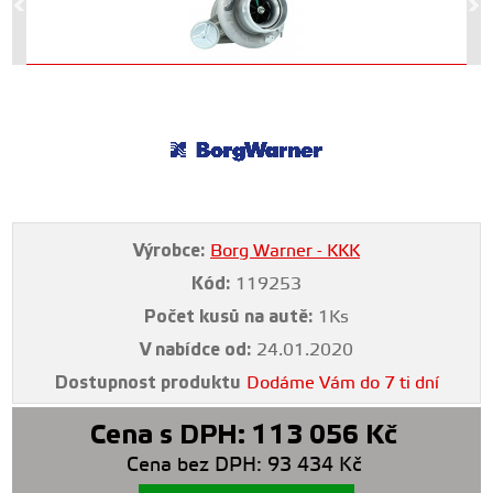
Výrobce:
Borg Warner - KKK
Kód:
119253
Počet kusů na autě:
1Ks
V nabídce od:
24.01.2020
Dostupnost produktu
Dodáme Vám do 7 ti dní
Cena s DPH:
113 056
Kč
Cena bez DPH:
93 434
Kč