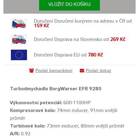
VLOŽIT DO KOŠÍKU
Doručení Doručení kurýrem na adresu v ČR od
159
Kč
Doručení Doprava na Slovensko od
269
Kč
Doručení Doprava EU od
780
Kč
Poslat kamarádovi
Poslat dotaz
Turbodmychadlo BorgWarner EFR 9280
Výkonnostní potenciál:
600-1100HP
Kompresorové kolo:
74mm inducer, 91mm vnější
průměr
Turbínové kolo:
73mm exducer, 80mm vnější průměr
A/R:
0.92