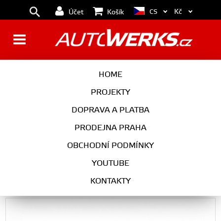
Kč
CS
Účet
Košík
Turbodmychadlo BorgWarner
HOME
EFR 9280 AL T4 TwinScroll
PROJEKTY
0.92 s WG
DOPRAVA A PLATBA
PRODEJNA PRAHA
OBCHODNÍ PODMÍNKY
Univerzální díly
YOUTUBE
Turbodmychadlo BorgWarner EFR 9280 AL T4 TwinScroll 0.92 s WG
KONTAKTY