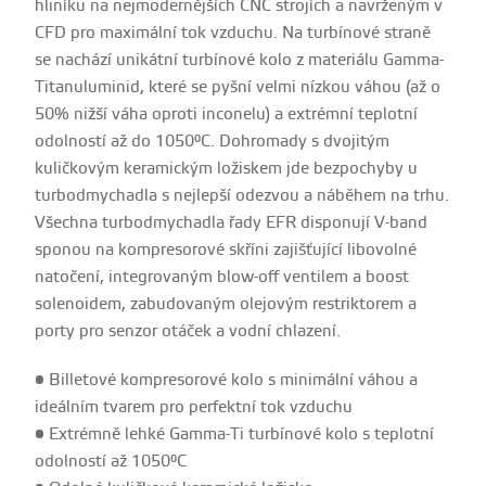
hliníku na nejmodernějších CNC strojích a navrženým v
CFD pro maximální tok vzduchu. Na turbínové straně
se nachází unikátní turbínové kolo z materiálu Gamma-
Titanuluminid, které se pyšní velmi nízkou váhou (až o
50% nižší váha oproti inconelu) a extrémní teplotní
odolností až do 1050°C. Dohromady s dvojitým
kuličkovým keramickým ložiskem jde bezpochyby u
turbodmychadla s nejlepší odezvou a náběhem na trhu.
Všechna turbodmychadla řady EFR disponují V-band
sponou na kompresorové skříni zajišťující libovolné
natočení, integrovaným blow-off ventilem a boost
solenoidem, zabudovaným olejovým restriktorem a
porty pro senzor otáček a vodní chlazení.
• Billetové kompresorové kolo s minimální váhou a
ideálním tvarem pro perfektní tok vzduchu
• Extrémně lehké Gamma-Ti turbínové kolo s teplotní
odolností až 1050°C